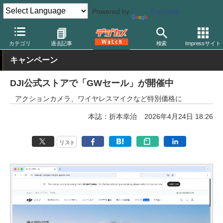
Powered by
Translate
デジカメ Watch
カメラ
レンズ一体型（コンパクト）カメラ
カテゴリ
過去記事
検索
Impressサイト
キャンペーン
DJI公式ストアで「GWセール」が開催中
アクションカメラ、ワイヤレスマイクなど特別価格に
本誌：折本幸治
2026年4月24日 18:26
リスト