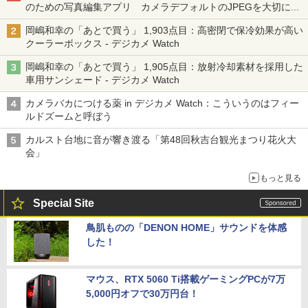
のための写真編集アプリ カメラデフォルトのJPEGを大切にす
る「Filmator」
岡嶋和幸の「あとで買う」 1,903点目：高密閉で保冷効果が高い
クーラーボックス - デジカメ Watch
岡嶋和幸の「あとで買う」 1,905点目：放射冷却素材を採用した
車用サンシェード - デジカメ Watch
カメラバカにつける薬 in デジカメ Watch：こういうのはフィー
ルドズームと呼ぼう
カルスト台地に音が響き渡る「第48回秋吉台観光まつり花火大
会」
もっと見る
Special Site
鳥肌ものの「DENON HOME」サウンドを体感
した！
マウス、RTX 5060 Ti搭載ゲーミングPCが7万
5,000円オフで30万円台！