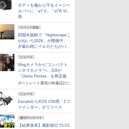
ボディを傷から守るイージー
カバーに「α7 V」「α7R VI」
用
イベント告知
四国水族館で「Nightscapeこ
がねいろ2026」が開催中。
夕暮れ時にイルカたちがパフ
ォーマンスを繰り広げる
ニュース
Vlogカメラから“コンパクト
シネマカメラ”へ…DJIが
「Osmo Pocket」を再定義
ポートレート重視の映像設計に
ニュース
ZacutoからEOS C50用「Zフ
ァインダー」がリリース
週刊アンケート
【結果発表】撮影旅行でLCC