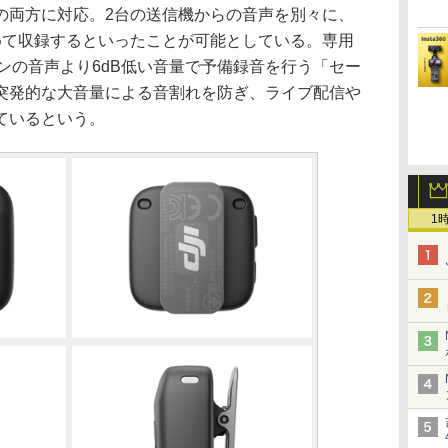
の両方に対応。2台の送信機からの音声を別々に、
めて収録するといったことが可能としている。専用
メインの音声より6dB低い音量で予備録音を行う「セー
突発的な大音量による音割れを防ぎ、ライブ配信や
ているという。
1