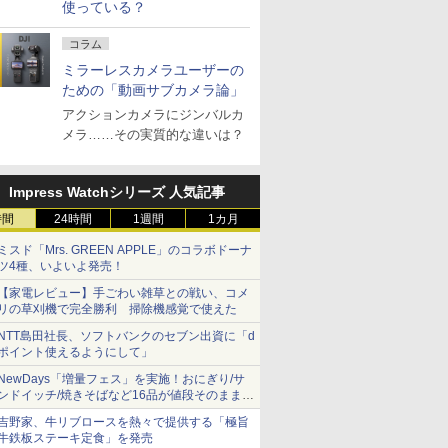
使っている？
コラム
ミラーレスカメラユーザーの
ための「動画サブカメラ論」
アクションカメラにジンバルカ
メラ……その実質的な違いは？
Impress Watchシリーズ 人気記事
時間
24時間
1週間
1カ月
ミスド「Mrs. GREEN APPLE」のコラボドーナ
ツ4種、いよいよ発売！
【家電レビュー】手ごわい雑草との戦い、コメ
リの草刈機で完全勝利 掃除機感覚で使えた
NTT島田社長、ソフトバンクのセブン出資に「d
ポイント使えるようにして」
NewDays「増量フェス」を実施！おにぎり/サ
ンドイッチ/焼きそばなど16品が値段そのままで
ボリュームアップ
吉野家、牛リブロースを熱々で提供する「極旨
牛鉄板ステーキ定食」を発売