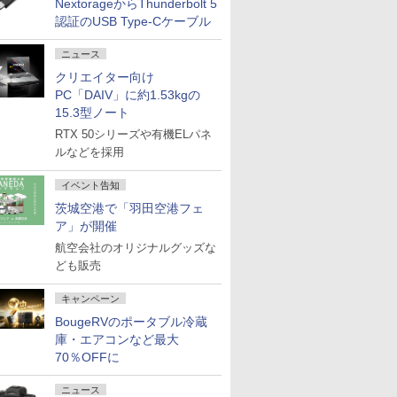
NextorageからThunderbolt 5
認証のUSB Type-Cケーブル
ニュース
クリエイター向け
PC「DAIV」に約1.53kgの
15.3型ノート
RTX 50シリーズや有機ELパネ
ルなどを採用
イベント告知
茨城空港で「羽田空港フェ
ア」が開催
航空会社のオリジナルグッズな
ども販売
キャンペーン
BougeRVのポータブル冷蔵
庫・エアコンなど最大
70％OFFに
ニュース