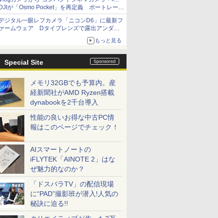
DJIが「Osmo Pocket」を再定義 ポートレート
重視の映像設計に
デジタル一眼レフカメラ「ニコンD6」に最新フ
ァームウェア Dタイプレンズで露出アンダー
になる現象の修正など
もっと見る
Special Site
メモリ32GBでも予算内。産
経新聞社がAMD Ryzen搭載
dynabookを2千台導入
性能の良いお得な中古PC情
報はこのページでチェック！
AIスマートノートの
iFLYTEK「AINOTE 2」はな
ぜ魅力的なのか？
「ドスパラTV」の配信現場
に“PAD”撮影班が潜入!人気の
秘訣に迫る!!