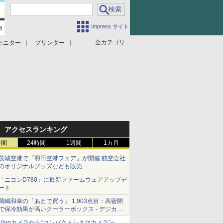
Impress サイト
全カテゴリ
モニター
プリンター
アクセスランキング
時間
24時間
1週間
1カ月
茨城空港で「羽田空港フェア」が開催 航空会社
のオリジナルグッズなども販売
「ニコンD780」に最新ファームウェアアップデ
ート
岡嶋和幸の「あとで買う」 1,903点目：高密閉
で保冷効果が高いクーラーボックス - デジカメ
Watch
Vlogカメラから“コンパクトシネマカメラ”へ…