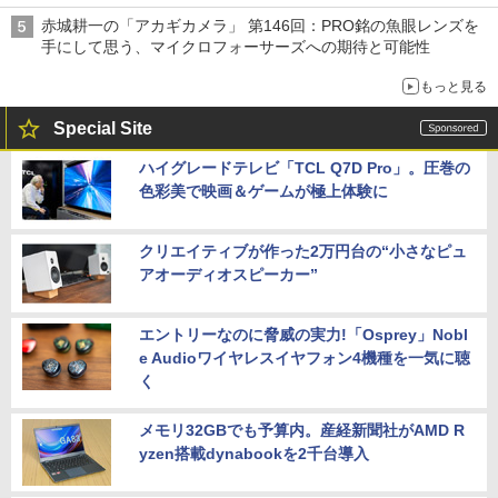
赤城耕一の「アカギカメラ」 第146回：PRO銘の魚眼レンズを
手にして思う、マイクロフォーサーズへの期待と可能性
もっと見る
Special Site
ハイグレードテレビ「TCL Q7D Pro」。圧巻の
色彩美で映画＆ゲームが極上体験に
クリエイティブが作った2万円台の“小さなピュ
アオーディオスピーカー”
エントリーなのに脅威の実力!「Osprey」Nobl
e Audioワイヤレスイヤフォン4機種を一気に聴
く
メモリ32GBでも予算内。産経新聞社がAMD R
yzen搭載dynabookを2千台導入