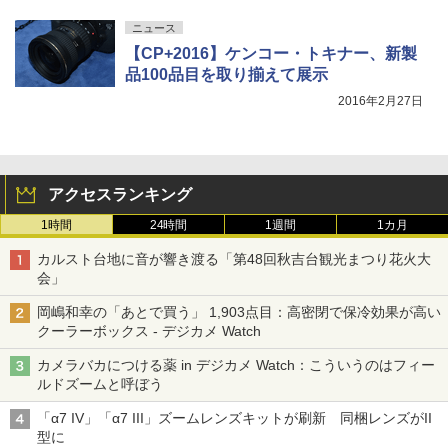
ニュース
【CP+2016】ケンコー・トキナー、新製
品100品目を取り揃えて展示
2016年2月27日
アクセスランキング
1時間
24時間
1週間
1カ月
カルスト台地に音が響き渡る「第48回秋吉台観光まつり花火大
会」
岡嶋和幸の「あとで買う」 1,903点目：高密閉で保冷効果が高い
クーラーボックス - デジカメ Watch
カメラバカにつける薬 in デジカメ Watch：こういうのはフィー
ルドズームと呼ぼう
「α7 IV」「α7 III」ズームレンズキットが刷新 同梱レンズがII
型に