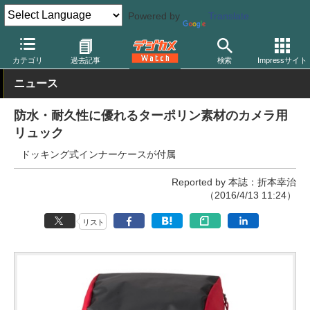
Powered by
Translate
デジカメ Watch
撮影用品
カメラバッグ
ケンコー
カテゴリ
過去記事
検索
Impressサイト
ニュース
防水・耐久性に優れるターポリン素材のカメラ用
リュック
ドッキング式インナーケースが付属
Reported by 本誌：折本幸治
（2016/4/13 11:24）
リスト