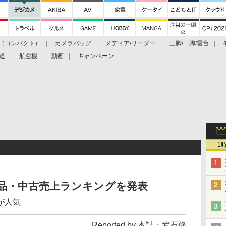
（コンパクト）
カメラバッグ
メディア/リーダー
三脚/一脚/雲台
道
航空機
動画
キャンペーン
1
月の新品・中古売上ランキングを発表
が人気
Reported by 本誌：武石修