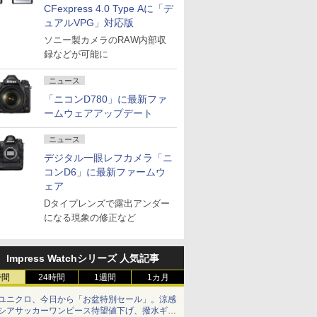
CFexpress 4.0 Type Aに「デ
ュアルVPG」対応版
ソニー製カメラのRAW内部収
録などが可能に
ニュース
「ニコンD780」に最新ファ
ームウェアアップデート
ニュース
デジタル一眼レフカメラ「ニ
コンD6」に最新ファームウ
ェア
Dタイプレンズで露出アンダー
になる現象の修正など
Impress Watchシリーズ 人気記事
時間
24時間
1週間
1カ月
ユニクロ、今日から「お盆特別セール」。涼感
シアサッカーワンピース待望値下げ、撥水ギア