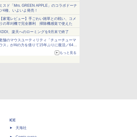
ショーツは1990円に
ミスド「Mrs. GREEN APPLE」のコラボドーナ
ツ4種、いよいよ発売！
【家電レビュー】手ごわい雑草との戦い、コメ
リの草刈機で完全勝利 掃除機感覚で使えた
KDDI、楽天へのローミングを9月末で終了
老舗のマウスユーティリティ「チューチューマ
ウス」がAIの力を借りて15年ぶりに復活／64bit
化、Windows 10/11、「Chrome」も走り回
もっと見る
る。復活記念で2026年末まで500円
ICE
天海社