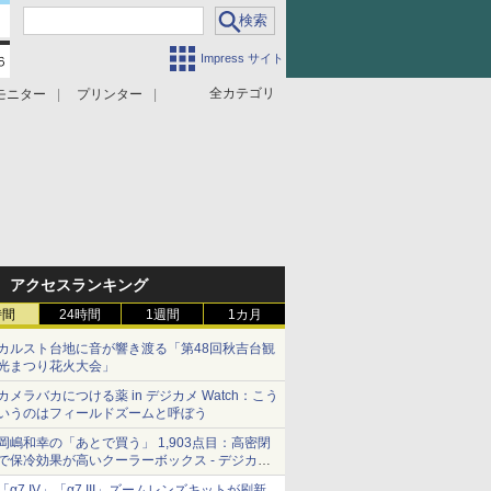
Impress サイト
全カテゴリ
モニター
プリンター
アクセスランキング
時間
24時間
1週間
1カ月
カルスト台地に音が響き渡る「第48回秋吉台観
光まつり花火大会」
カメラバカにつける薬 in デジカメ Watch：こう
いうのはフィールドズームと呼ぼう
岡嶋和幸の「あとで買う」 1,903点目：高密閉
で保冷効果が高いクーラーボックス - デジカメ
Watch
「α7 IV」「α7 III」ズームレンズキットが刷新