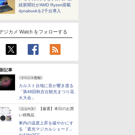
経新聞社がAMD Ryzen搭載
dynabookを2千台導入
デジカメ Watch をフォローする
新記事
イベント告知
カルスト台地に音が響き渡る
「第48回秋吉台観光まつり花
火大会」
【厳選】本日のお買
ニュース
い得商品
車内の温度上昇を緩やかにす
る「遮光マジカルシェード」