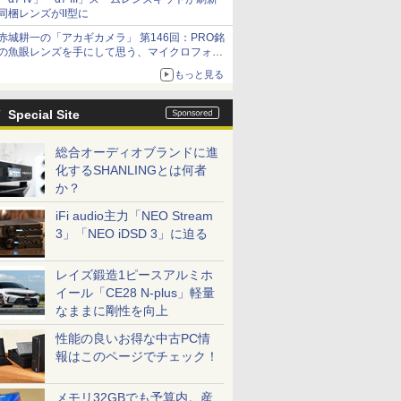
同梱レンズがII型に
赤城耕一の「アカギカメラ」 第146回：PRO銘
の魚眼レンズを手にして思う、マイクロフォー
サーズへの期待と可能性
もっと見る
Special Site
総合オーディオブランドに進
化するSHANLINGとは何者
か？
iFi audio主力「NEO Stream
3」「NEO iDSD 3」に迫る
レイズ鍛造1ピースアルミホ
イール「CE28 N-plus」軽量
なままに剛性を向上
性能の良いお得な中古PC情
報はこのページでチェック！
メモリ32GBでも予算内。産