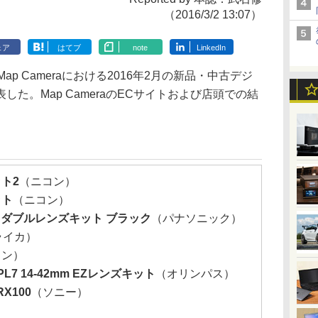
（2016/3/2 13:07）
ェア
はてブ
note
LinkedIn
p Cameraにおける2016年2月の新品・中古デジ
た。Map CameraのECサイトおよび店頭での結
ット2
（ニコン）
ット
（ニコン）
-KK ダブルレンズキット ブラック
（パナソニック）
ライカ）
ノン）
E-PL7 14-42mm EZレンズキット
（オリンパス）
X100
（ソニー）