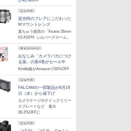
が42%OFF
ニュース
逆光時のフレアにこだわった
Mマウントレンズ
真ちゅう鏡筒の「Ksana 35mm
f/2 ASPH. シルバークローム」
キャンペーン
おなじみ「カメラバカにつけ
る薬」の第4巻がセール中
Kindle版がAmazonで50%OFF
ニュース
FALCAMの一部製品が8月19
日（水）から値下げ
カメラケージやクイックリリー
スプレートなど 最大
36.2%OFFに
ニュース
「α7 IV」「α7 III」ズームレ