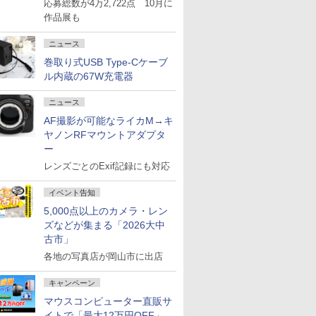
応募総数が4万2,722点 10月に
作品展も
ニュース
巻取り式USB Type-Cケーブ
ル内蔵の67W充電器
ニュース
AF撮影が可能なライカM→キ
ヤノンRFマウントアダプタ
ー
レンズごとのExif記録にも対応
イベント告知
5,000点以上のカメラ・レン
ズなどが集まる「2026大中
古市」
各地の写真店が岡山市に出店
キャンペーン
マウスコンピューター直販サ
イトで「最大12万円OFF」