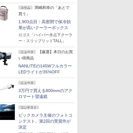
岡嶋和幸の「あとで
コラム
買う」
1,903点目：高密閉で保冷効
果が高いクーラーボックス
ロゴス「ハイパー氷点下クーラ
ー・スリップリッドTALL」
【厳選】本日のお買
ニュース
い得商品
NANLITEの145Wフルカラー
LEDライトが35%OFF
ニュース
3万円で買える800mmのアク
ロマート望遠鏡
コンテスト
ビックカメラ主催のフォトコ
ンテスト、第2回の受賞作が
決定