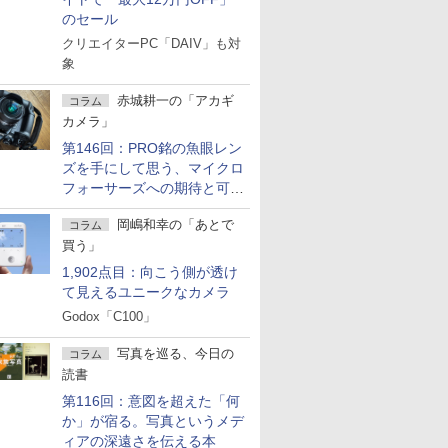
のセール
クリエイターPC「DAIV」も対
象
赤城耕一の「アカギ
コラム
カメラ」
第146回：PRO銘の魚眼レン
ズを手にして思う、マイクロ
フォーサーズへの期待と可能
性
岡嶋和幸の「あとで
コラム
買う」
1,902点目：向こう側が透け
て見えるユニークなカメラ
Godox「C100」
写真を巡る、今日の
コラム
読書
第116回：意図を超えた「何
か」が宿る。写真というメデ
ィアの深遠さを伝える本