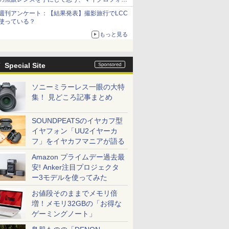
サーズへの期待と可能性
週刊アンケート：【結果発表】撮影旅行でLCC
使っている？
もっと見る
Special Site
ソニーミラーレス一眼の大特
集！ 見どころ記事まとめ
SOUNDPEATSのイヤカフ型
イヤフォン「UU2イヤーカ
フ」をイヤカフマニアが語る
Amazon プライムデー過去最
安! Anker注目プロジェクタ
ー3モデルを使ってみた
お値段そのままでメモリ倍
増！メモリ32GBの「お得な
ゲーミングノート」