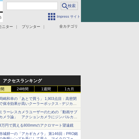
Impress サイト
全カテゴリ
モニター
プリンター
アクセスランキング
時間
24時間
1週間
1カ月
岡嶋和幸の「あとで買う」 1,903点目：高密閉
で保冷効果が高いクーラーボックス - デジカメ
Watch
ミラーレスカメラユーザーのための「動画サブ
カメラ論」 アクションカメラにジンバルカメ
ラ……その実質的な違いは？
3万円で買える800mmのアクロマート望遠鏡
赤城耕一の「アカギカメラ」 第146回：PRO銘
の魚眼レンズを手にして思う、マイクロフォー