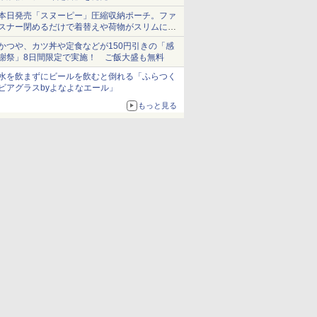
本日発売「スヌーピー」圧縮収納ポーチ。ファ
スナー閉めるだけで着替えや荷物がスリムにま
とまる
かつや、カツ丼や定食などが150円引きの「感
謝祭」8日間限定で実施！ ご飯大盛も無料
水を飲まずにビールを飲むと倒れる「ふらつく
ビアグラスbyよなよなエール」
もっと見る