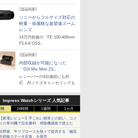
ニュース
ソニーからフルサイズ対応の
軽量・低価格な超望遠ズーム
レンズ
14万円前後の「FE 100-400mm
F5.6-8 OSS」
ニュース
内部収録が可能になった
「DJI Mic Mini 2S」
レシーバーの4台接続にも対
応 AIノイズキャンセリングも
Impress Watchシリーズ 人気記事
時間
24時間
1週間
1カ月
【家電レビュー】手ごわい雑草との戦い、コメ
リの草刈機で完全勝利 掃除機感覚で使えた
吉野家、牛リブロースを熱々で提供する「極旨
牛鉄板ステーキ定食」を発売