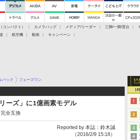
（コンパクト）
カメラバッグ
メディア/リーダー
三脚/一脚/雲台
道
航空機
動画
キャンペーン
ルバック
フェーズワン
1
シリーズ」に1億画素モデル
ムと完全互換
Reported by 本誌：鈴木誠
（2016/2/9 15:18）