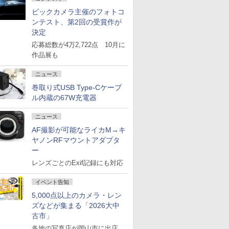
ビックカメラ主催のフォトコ
ンテスト、第2回の受賞作が
決定
応募総数が4万2,722点 10月に
作品展も
ニュース
巻取り式USB Type-Cケーブ
ル内蔵の67W充電器
ニュース
AF撮影が可能なライカM→キ
ヤノンRFマウントアダプタ
ー
レンズごとのExif記録にも対応
イベント告知
5,000点以上のカメラ・レン
ズなどが集まる「2026大中
古市」
各地の写真店が岡山市に出店