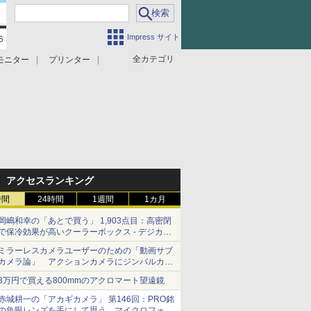
Impress サイト
全カテゴリ
モニター
プリンター
アクセスランキング
時間
24時間
1週間
1カ月
岡嶋和幸の「あとで買う」 1,903点目：高密閉
で保冷効果が高いクーラーボックス - デジカメ
Watch
ミラーレスカメラユーザーのための「動画サブ
カメラ論」 アクションカメラにジンバルカメ
ラ……その実質的な違いは？
3万円で買える800mmのアクロマート望遠鏡
赤城耕一の「アカギカメラ」 第146回：PRO銘
の魚眼レンズを手にして思う、マイクロフォー