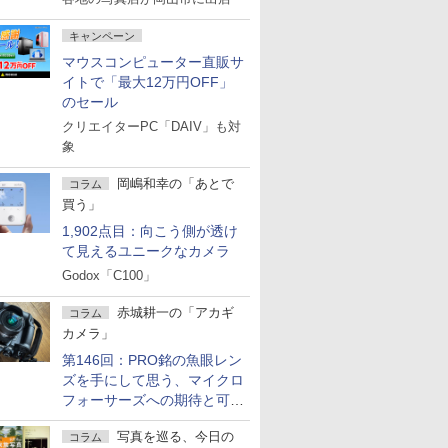
キャンペーン
マウスコンピューター直販サ
イトで「最大12万円OFF」
のセール
クリエイターPC「DAIV」も対
象
岡嶋和幸の「あとで
コラム
買う」
1,902点目：向こう側が透け
て見えるユニークなカメラ
Godox「C100」
赤城耕一の「アカギ
コラム
カメラ」
第146回：PRO銘の魚眼レン
ズを手にして思う、マイクロ
フォーサーズへの期待と可能
性
写真を巡る、今日の
コラム