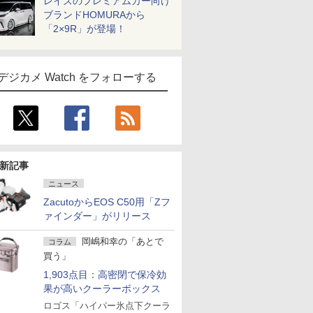
レイズのプレミアムカー向け
ブランドHOMURAから
「2×9R」が登場！
デジカメ Watch をフォローする
新記事
ニュース
ZacutoからEOS C50用「Zフ
ァインダー」がリリース
岡嶋和幸の「あとで
コラム
買う」
1,903点目：高密閉で保冷効
果が高いクーラーボックス
ロゴス「ハイパー氷点下クーラ