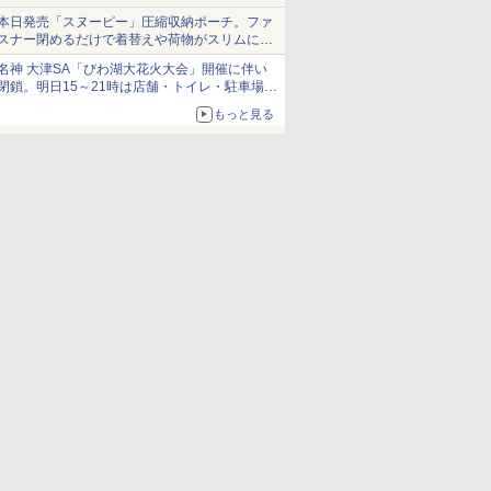
本日発売「スヌーピー」圧縮収納ポーチ。ファ
スナー閉めるだけで着替えや荷物がスリムにま
とまる
名神 大津SA「びわ湖大花火大会」開催に伴い
閉鎖。明日15～21時は店舗・トイレ・駐車場の
利用不可
もっと見る