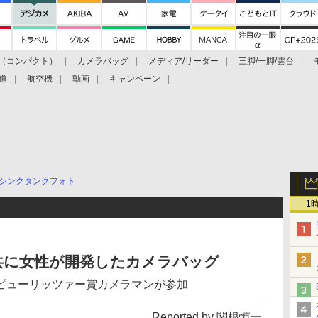
（コンパクト）
カメラバッグ
メディア/リーダー
三脚/一脚/雲台
道
航空機
動画
キャンペーン
シンクタンクフォト
1
共に女性が開発したカメラバッグ
ピューリッツァー賞カメラマンが参加
Reported by 関根慎一