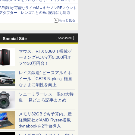
サーズへの期待と可能性
AF撮影が可能なライカM→キヤノンRFマウント
アダプター レンズごとのExif記録にも対応
もっと見る
Special Site
マウス、RTX 5060 Ti搭載ゲ
ーミングPCが7万5,000円オ
フで30万円台！
レイズ鍛造1ピースアルミホ
イール「CE28 N-plus」軽量
なままに剛性を向上
ソニーミラーレス一眼の大特
集！ 見どころ記事まとめ
メモリ32GBでも予算内。産
経新聞社がAMD Ryzen搭載
dynabookを2千台導入