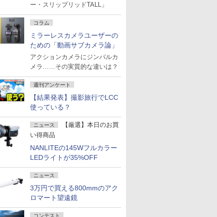
ー・スリップリッドTALL」
コラム
ミラーレスカメラユーザーの
ための「動画サブカメラ論」
アクションカメラにジンバルカ
メラ……その実質的な違いは？
週刊アンケート
【結果発表】撮影旅行でLCC
使っている？
【厳選】本日のお買
ニュース
い得商品
NANLITEの145Wフルカラー
LEDライトが35%OFF
ニュース
3万円で買える800mmのアク
ロマート望遠鏡
コンテスト