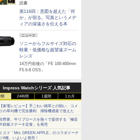
読書
第116回：意図を超えた「何
か」が宿る。写真というメデ
ィアの深遠さを伝える本
ニュース
ソニーからフルサイズ対応の
軽量・低価格な超望遠ズーム
レンズ
14万円前後の「FE 100-400mm
F5.6-8 OSS」
Impress Watchシリーズ 人気記事
時間
24時間
1週間
1カ月
【家電レビュー】手ごわい雑草との戦い、コメ
リの草刈機で完全勝利 掃除機感覚で使えた
吉野家、牛リブロースを熱々で提供する「極旨
牛鉄板ステーキ定食」を発売
ミスド「Mrs. GREEN APPLE」のコラボドーナ
ツ4種、いよいよ発売！