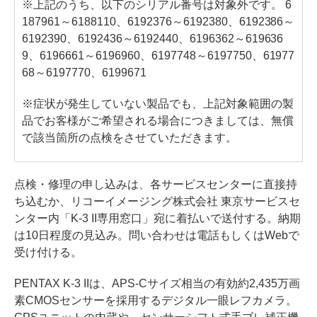
※上記のうち、以下のシリアル番号は対象外です。 6
187961～6188110、6192376～6192380、6192386～
6192390、6192436～6192440、6196362～619636
9、6196661～6196960、6197748～6197750、61977
68～6197770、6199671
※症状が発生していない製品でも、上記対象範囲の製
品でお客様がご希望される場合につきましては、無償
で該当箇所の点検をさせていただきます。
点検・修理の申し込みは、各サービスセンターに直接持
ち込むか、リコーイメージング株式会社 東京サービスセ
ンター内「K-3 II専用窓口」宛に着払いで送付する。納期
は10日程度の見込み。問い合わせは電話もしくはWebで
受け付ける。
PENTAX K-3 IIは、APS-Cサイズ相当の有効約2,435万画
素CMOSセンサーを採用するデジタル一眼レフカメラ。