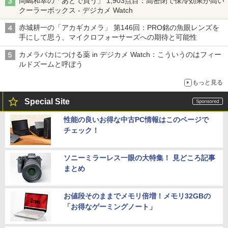
岡嶋和幸の「あとで買う」 1,903点目：高密閉で保冷効果が高い
クーラーボックス - デジカメ Watch
赤城耕一の「アカギカメラ」 第146回：PRO銘の魚眼レンズを
手にして思う、マイクロフォーサーズへの期待と可能性
カメラバカにつける薬 in デジカメ Watch：こういうのはフィー
ルドズームと呼ぼう
もっと見る
Special Site
性能の良いお得な中古PC情報はこのページで
チェック！
ソニーミラーレス一眼の大特集！ 見どころ記事
まとめ
お値段そのままでメモリ倍増！メモリ32GBの
「お得なゲーミングノート」