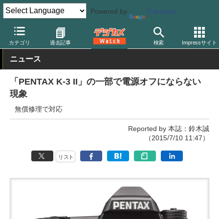
Powered by
Translate
デジカメ Watch
カメラ
一眼レフカメラ
ペンタックス
カテゴリ
過去記事
検索
Impressサイト
ニュース
「PENTAX K-3 II」の一部で電源オフにならない
現象
無償修理で対応
Reported by 本誌：鈴木誠
（2015/7/10 11:47）
リスト