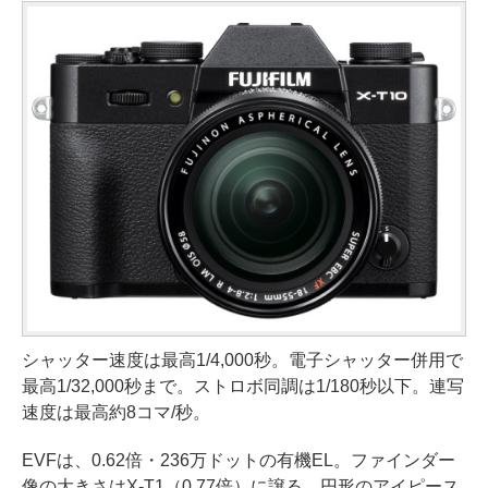
シャッター速度は最高1/4,000秒。電子シャッター併用で
最高1/32,000秒まで。ストロボ同調は1/180秒以下。連写
速度は最高約8コマ/秒。
EVFは、0.62倍・236万ドットの有機EL。ファインダー
像の大きさはX-T1（0.77倍）に譲る。円形のアイピース