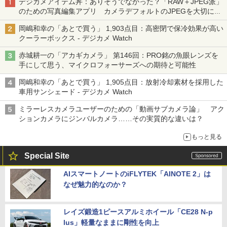
デジカメアイテム丼：ありそうでなかった？「RAW＋JPEG派」
のための写真編集アプリ カメラデフォルトのJPEGを大切にす
る「Filmator」
岡嶋和幸の「あとで買う」 1,903点目：高密閉で保冷効果が高い
クーラーボックス - デジカメ Watch
赤城耕一の「アカギカメラ」 第146回：PRO銘の魚眼レンズを
手にして思う、マイクロフォーサーズへの期待と可能性
岡嶋和幸の「あとで買う」 1,905点目：放射冷却素材を採用した
車用サンシェード - デジカメ Watch
ミラーレスカメラユーザーのための「動画サブカメラ論」 アク
ションカメラにジンバルカメラ……その実質的な違いは？
もっと見る
Special Site
AIスマートノートのiFLYTEK「AINOTE 2」は
なぜ魅力的なのか？
レイズ鍛造1ピースアルミホイール「CE28 N-p
lus」軽量なままに剛性を向上