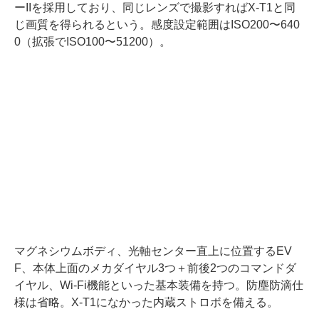
ーIIを採用しており、同じレンズで撮影すればX-T1と同
じ画質を得られるという。感度設定範囲はISO200〜640
0（拡張でISO100〜51200）。
マグネシウムボディ、光軸センター直上に位置するEV
F、本体上面のメカダイヤル3つ＋前後2つのコマンドダ
イヤル、Wi-Fi機能といった基本装備を持つ。防塵防滴仕
様は省略。X-T1になかった内蔵ストロボを備える。