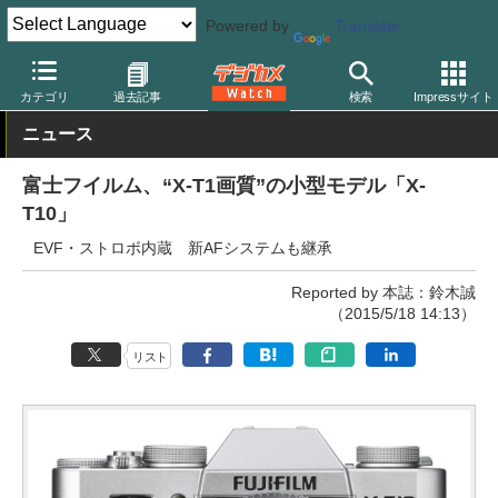
Powered by
Translate
デジカメ Watch
カメラ
ミラーレスカメラ
富士フイルム
カテゴリ
過去記事
検索
Impressサイト
ニュース
富士フイルム、“X-T1画質”の小型モデル「X-
T10」
EVF・ストロボ内蔵 新AFシステムも継承
Reported by 本誌：鈴木誠
（2015/5/18 14:13）
リスト