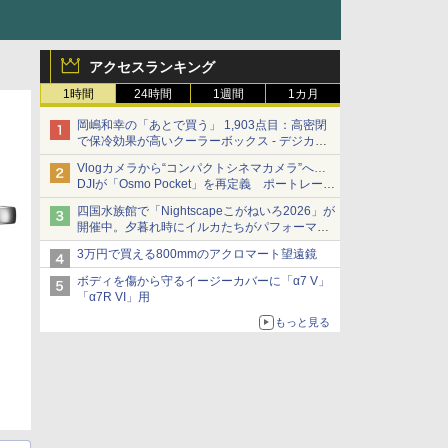
アクセスランキング
1時間
24時間
1週間
1カ月
岡嶋和幸の「あとで買う」 1,903点目：高密閉
で保冷効果が高いクーラーボックス - デジカメ
Watch
Vlogカメラから“コンパクトシネマカメラ”へ…
DJIが「Osmo Pocket」を再定義 ポートレート
重視の映像設計に
四国水族館で「Nightscapeこがねいろ2026」が
開催中。夕暮れ時にイルカたちがパフォーマン
スを繰り広げる
3万円で買える800mmのアクロマート望遠鏡
ボディを傷から守るイージーカバーに「α7 V」
「α7R VI」用
もっと見る