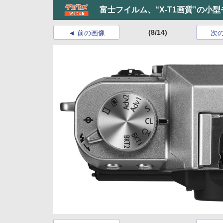
富士フイルム、“X-T1画質”の小型
(8/14)
前の画像
次