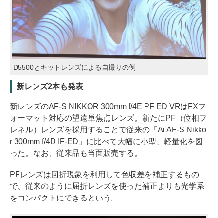
D5500とキットレンズによる自撮りの例
新レンズ2本も発表
新レンズのAF-S NIKKOR 300mm f/4E PF ED VRはFXフ
ォーマット対応の望遠単焦点レンズ。新たにPF（位相フ
レネル）レンズを採用することで従来の「Ai AF-S Nikko
r 300mm f/4D IF-ED」に比べて大幅に小型、軽量化を図
った。なお、従来品も当面販売する。
PFレンズは回折現象を利用して色収差を補正するもの
で、従来のように屈折レンズを使った補正よりも光学系
をコンパクトにできるという。