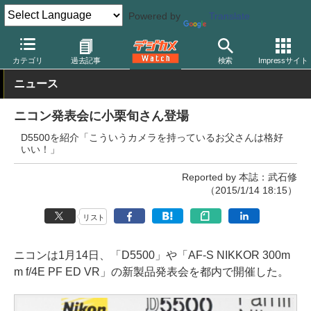
Powered by
Translate
デジカメ Watch
カメラ
一眼レフカメラ
ニコン
カテゴリ
過去記事
検索
Impressサイト
ニュース
ニコン発表会に小栗旬さん登場
D5500を紹介「こういうカメラを持っているお父さんは格好
いい！」
Reported by 本誌：武石修
（2015/1/14 18:15）
リスト
ニコンは1月14日、「D5500」や「AF-S NIKKOR 300m
m f/4E PF ED VR」の新製品発表会を都内で開催した。