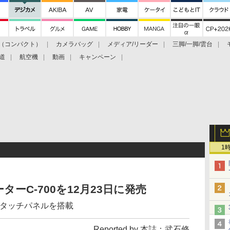
（コンパクト）
カメラバッグ
メディア/リーダー
三脚/一脚/雲台
道
航空機
動画
キャンペーン
1
ーC-700を12月23日に発売
ータッチパネルを搭載
Reported by 本誌：武石修