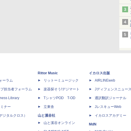
Rittor Music
イカロス出版
dフォーラム
リットーミュージック
AIRLINEweb
ップ担当者フォーラム
楽器探そう!デジマート
Jディフェンスニュー
ness Library
TシャツPOD T-OD
通訳翻訳ジャーナル
セミナー
立東舎
JレスキューWeb
 X（デジタルクロス）
山と溪谷社
イカロスアカデミー
山と溪谷オンライン
MdN