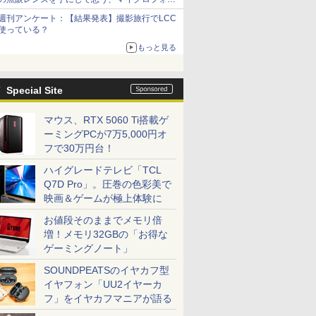
サーズへの期待と可能性
週刊アンケート：【結果発表】撮影旅行でLCC
使っている？
もっと見る
Special Site
マウス、RTX 5060 Ti搭載ゲ
ーミングPCが7万5,000円オ
フで30万円台！
ハイグレードテレビ「TCL
Q7D Pro」。圧巻の色彩美で
映画＆ゲームが極上体験に
お値段そのままでメモリ倍
増！メモリ32GBの「お得な
ゲーミングノート」
SOUNDPEATSのイヤカフ型
イヤフォン「UU2イヤーカ
フ」をイヤカフマニアが語る