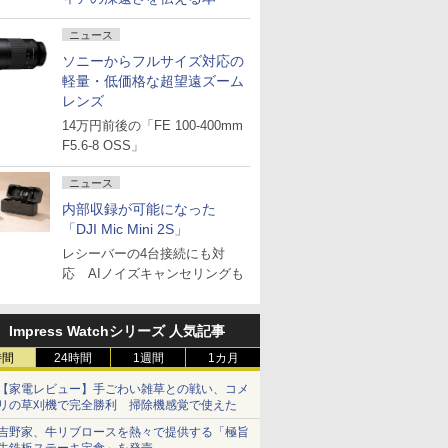
ニュース
ソニーからフルサイズ対応の
軽量・低価格な超望遠ズーム
レンズ
14万円前後の「FE 100-400mm
F5.6-8 OSS」
ニュース
内部収録が可能になった
「DJI Mic Mini 2S」
レシーバーの4台接続にも対
応 AIノイズキャンセリングも
Impress Watchシリーズ 人気記事
時間
24時間
1週間
1カ月
【家電レビュー】手ごわい雑草との戦い、コメ
リの草刈機で完全勝利 掃除機感覚で使えた
吉野家、牛リブロースを熱々で提供する「極旨