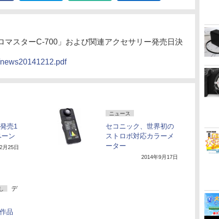
マスターC-700」および関連アクセサリー発売日決
df/news20141212.pdf
ニュース
0発売1
セコニック、世界初の
ペーン
ストロボ対応カラーメ
ーター
12月25日
2014年9月17日
デ
し
て作品