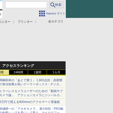
Impress サイト
全カテゴリ
モニター
プリンター
アクセスランキング
時間
24時間
1週間
1カ月
岡嶋和幸の「あとで買う」 1,903点目：高密閉
で保冷効果が高いクーラーボックス - デジカメ
Watch
ミラーレスカメラユーザーのための「動画サブ
カメラ論」 アクションカメラにジンバルカメ
ラ……その実質的な違いは？
3万円で買える800mmのアクロマート望遠鏡
赤城耕一の「アカギカメラ」 第146回：PRO銘
の魚眼レンズを手にして思う、マイクロフォー