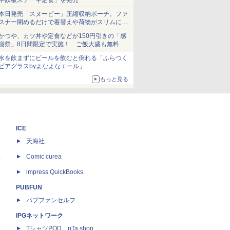
牛鉄板ステーキ定食」を発売
本日発売「スヌーピー」圧縮収納ポーチ。ファ
スナー閉めるだけで着替えや荷物がスリムにま
とまる
かつや、カツ丼や定食などが150円引きの「感
謝祭」8日間限定で実施！ ご飯大盛も無料
水を飲まずにビールを飲むと倒れる「ふらつく
ビアグラスbyよなよなエール」
もっと見る
ICE
天海社
ス
Comic curea
impress QuickBooks
PUBFUN
パブファンセルフ
IPGネットワーク
TシャツPOD pTa.shop