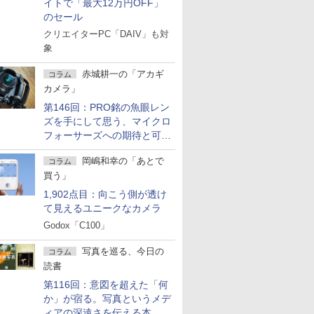
イトで「最大12万円OFF」
のセール
クリエイターPC「DAIV」も対
象
赤城耕一の「アカギ
コラム
カメラ」
第146回：PRO銘の魚眼レン
ズを手にして思う、マイクロ
フォーサーズへの期待と可能
性
岡嶋和幸の「あとで
コラム
買う」
1,902点目：向こう側が透け
て見えるユニークなカメラ
Godox「C100」
写真を巡る、今日の
コラム
読書
第116回：意図を超えた「何
か」が宿る。写真というメデ
ィアの深遠さを伝える本