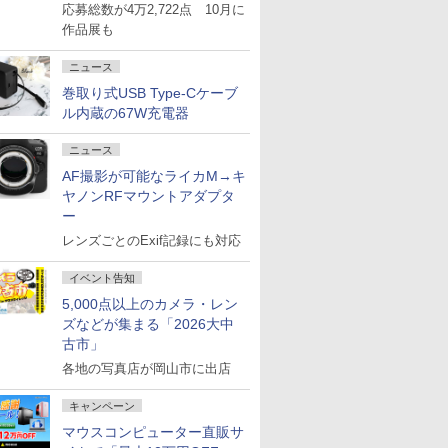
応募総数が4万2,722点 10月に
作品展も
ニュース
巻取り式USB Type-Cケーブ
ル内蔵の67W充電器
ニュース
AF撮影が可能なライカM→キ
ヤノンRFマウントアダプタ
ー
レンズごとのExif記録にも対応
イベント告知
5,000点以上のカメラ・レン
ズなどが集まる「2026大中
古市」
各地の写真店が岡山市に出店
キャンペーン
マウスコンピューター直販サ