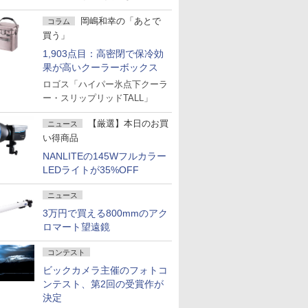
岡嶋和幸の「あとで
コラム
買う」
1,903点目：高密閉で保冷効
果が高いクーラーボックス
ロゴス「ハイパー氷点下クーラ
ー・スリップリッドTALL」
【厳選】本日のお買
ニュース
い得商品
NANLITEの145Wフルカラー
LEDライトが35%OFF
ニュース
3万円で買える800mmのアク
ロマート望遠鏡
コンテスト
ビックカメラ主催のフォトコ
ンテスト、第2回の受賞作が
決定