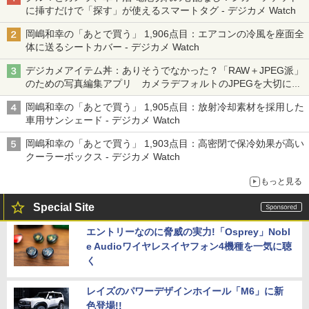
に挿すだけで「探す」が使えるスマートタグ - デジカメ Watch
岡嶋和幸の「あとで買う」 1,906点目：エアコンの冷風を座面全
体に送るシートカバー - デジカメ Watch
デジカメアイテム丼：ありそうでなかった？「RAW＋JPEG派」
のための写真編集アプリ カメラデフォルトのJPEGを大切にす
る「Filmator」
岡嶋和幸の「あとで買う」 1,905点目：放射冷却素材を採用した
車用サンシェード - デジカメ Watch
岡嶋和幸の「あとで買う」 1,903点目：高密閉で保冷効果が高い
クーラーボックス - デジカメ Watch
もっと見る
Special Site
エントリーなのに脅威の実力!「Osprey」Nobl
e Audioワイヤレスイヤフォン4機種を一気に聴
く
レイズのパワーデザインホイール「M6」に新
色登場!!