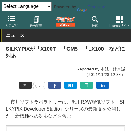
Powered by
Translate
デジカメ Watch
PC/モバイル関連
アプリ/ソフトウェア
シルキ
カテゴリ
過去記事
検索
Impressサイト
ニュース
SILKYPIXが「X100T」「GM5」「LX100」などに
対応
Reported by 本誌：鈴木誠
（2014/11/28 12:34）
リスト
市川ソフトラボラトリーは、汎用RAW現像ソフト「SI
LKYPIX Developer Studio」シリーズの最新版を公開し
た。新機種への対応などを含む。