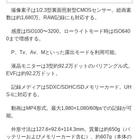
撮像素子は1/2.3型裏面照射型CMOSセンサー。総画素
数は約1,680万。RAW記録にも対応する。
感度はISO100〜3200。ローライトモード時はISO640
0まで増感する。
P、Tv、Av、Mといった露出モードを利用可能。
液晶モニターは3型約92.2万ドットのバリアングル式。
EVFは約92.2万ドット。
記録メディアはSDXC/SDHC/SDメモリーカード。UH
S-Iに対応する。
動画はMP4形式。最大1,980×1,080/60fpsでの記録が可
能。
外形寸法は127.6×92.6×114.3mm。質量は約650g（バ
ッテリーおよびメモリーカード含む）、約607g（本体の