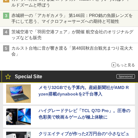
ルドズームと呼ぼう
赤城耕一の「アカギカメラ」 第146回：PRO銘の魚眼レンズを
手にして思う、マイクロフォーサーズへの期待と可能性
茨城空港で「羽田空港フェア」が開催 航空会社のオリジナルグ
ッズなども販売
カルスト台地に音が響き渡る「第48回秋吉台観光まつり花火大
会」
もっと見る
Special Site
メモリ32GBでも予算内。産経新聞社がAMD R
yzen搭載dynabookを2千台導入
ハイグレードテレビ「TCL Q7D Pro」。圧巻の
色彩美で映画＆ゲームが極上体験に
クリエイティブが作った2万円台の“小さなピュ