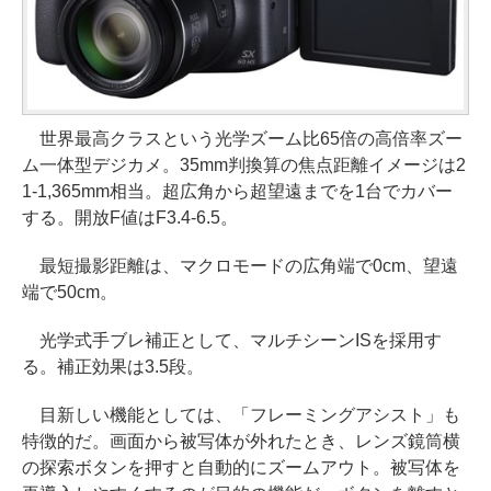
世界最高クラスという光学ズーム比65倍の高倍率ズー
ム一体型デジカメ。35mm判換算の焦点距離イメージは2
1-1,365mm相当。超広角から超望遠までを1台でカバー
する。開放F値はF3.4-6.5。
最短撮影距離は、マクロモードの広角端で0cm、望遠
端で50cm。
光学式手ブレ補正として、マルチシーンISを採用す
る。補正効果は3.5段。
目新しい機能としては、「フレーミングアシスト」も
特徴的だ。画面から被写体が外れたとき、レンズ鏡筒横
の探索ボタンを押すと自動的にズームアウト。被写体を