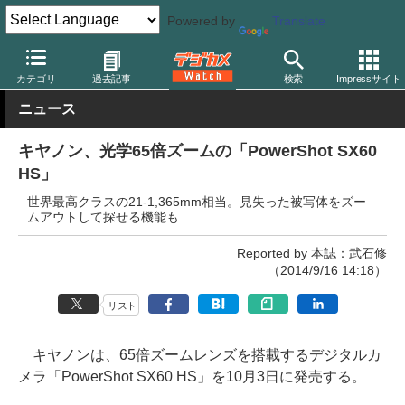
Powered by
Translate
デジカメ Watch
カメラ
レンズ一体型（コンパクト）カメラ
キ
カテゴリ
過去記事
検索
Impressサイト
ニュース
キヤノン、光学65倍ズームの「PowerShot SX60
HS」
世界最高クラスの21-1,365mm相当。見失った被写体をズー
ムアウトして探せる機能も
Reported by 本誌：武石修
（2014/9/16 14:18）
リスト
キヤノンは、65倍ズームレンズを搭載するデジタルカ
メラ「PowerShot SX60 HS」を10月3日に発売する。