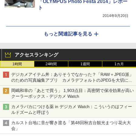
「OLYMPUS Photo Festa 2014」レポー
ト
2014年9月20日
もっと関連記事を見る
アクセスランキング
1時間
24時間
1週間
1カ月
デジカメアイテム丼：ありそうでなかった？「RAW＋JPEG派」
のための写真編集アプリ カメラデフォルトのJPEGを大切にす
る「Filmator」
岡嶋和幸の「あとで買う」 1,903点目：高密閉で保冷効果が高い
クーラーボックス - デジカメ Watch
カメラバカにつける薬 in デジカメ Watch：こういうのはフィー
ルドズームと呼ぼう
カルスト台地に音が響き渡る「第48回秋吉台観光まつり花火大
会」