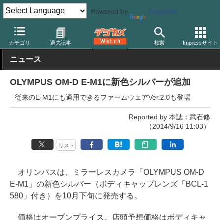
Powered by
Translate
デジカメ Watch
カメラ
ミラーレスカメラ
オリンパス
カテゴリ
過去記事
検索
Impressサイト
ニュース
OLYMPUS OM-D E-M1に新色シルバーが追加
従来のE-M1にも適用できるファームウェアVer.2.0も登場
Reported by 本誌：武石修
（2014/9/16 11:03）
リスト
オリンパスは、ミラーレスカメラ「OLYMPUS OM-D
E-M1」の新色シルバー（ボディキャップレンズ「BCL-1
580」付き）を10月下旬に発売する。
価格はオープンプライス。店頭予想価格はボディキャ