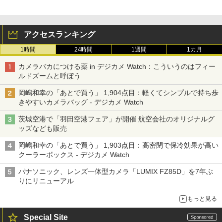
アクセスランキング
1時間
24時間
1週間
1カ月
カメラバカにつける薬 in デジカメ Watch：こういうのはフィー
ルドズームと呼ぼう
岡嶋和幸の「あとで買う」 1,904点目：軽くてシンプルで持ち歩
きやすいカメラバッグ - デジカメ Watch
茨城空港で「羽田空港フェア」が開催 航空会社のオリジナルグ
ッズなども販売
岡嶋和幸の「あとで買う」 1,903点目：高密閉で保冷効果が高い
クーラーボックス - デジカメ Watch
パナソニック、レンズ一体型カメラ「LUMIX FZ85D」を7年ぶ
りにリニューアル
もっと見る
Special Site