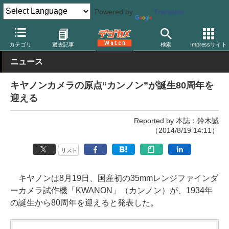
Powered by
Translate
デジカメ Watch
業界動向
企業
カテゴリ
過去記事
検索
Impressサイト
ニュース
キヤノンカメラの原点“カンノン”が誕生80周年を
迎える
Reported by 本誌：鈴木誠
（2014/8/19 14:11）
リスト
キヤノンは8月19日、国産初の35mmレンジファインダ
ーカメラ試作機「KWANON」（カンノン）が、1934年
の誕生から80周年を迎えると発表した。