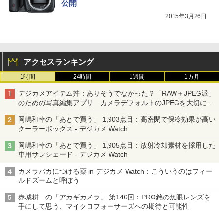
公開
2015年3月26日
アクセスランキング
1時間
24時間
1週間
1カ月
デジカメアイテム丼：ありそうでなかった？「RAW＋JPEG派」
のための写真編集アプリ カメラデフォルトのJPEGを大切にす
る「Filmator」
岡嶋和幸の「あとで買う」 1,903点目：高密閉で保冷効果が高い
クーラーボックス - デジカメ Watch
岡嶋和幸の「あとで買う」 1,905点目：放射冷却素材を採用した
車用サンシェード - デジカメ Watch
カメラバカにつける薬 in デジカメ Watch：こういうのはフィー
ルドズームと呼ぼう
赤城耕一の「アカギカメラ」 第146回：PRO銘の魚眼レンズを
手にして思う、マイクロフォーサーズへの期待と可能性