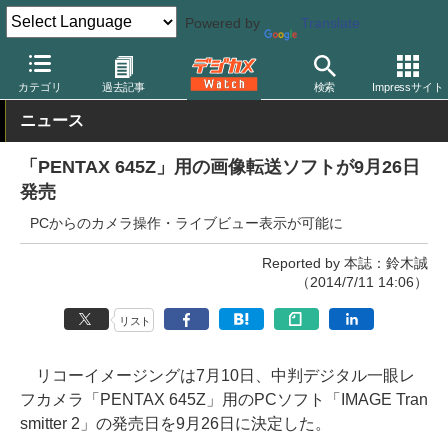
Powered by
Translate
デジカメ Watch
PC/モバイル関連
アプリ/ソフトウェア
ペンタ
カテゴリ
過去記事
検索
Impressサイト
ニュース
「PENTAX 645Z」用の画像転送ソフトが9月26日
発売
PCからのカメラ操作・ライブビュー表示が可能に
Reported by 本誌：鈴木誠
（2014/7/11 14:06）
リスト
リコーイメージングは7月10日、中判デジタル一眼レ
フカメラ「PENTAX 645Z」用のPCソフト「IMAGE Tran
smitter 2」の発売日を9月26日に決定した。