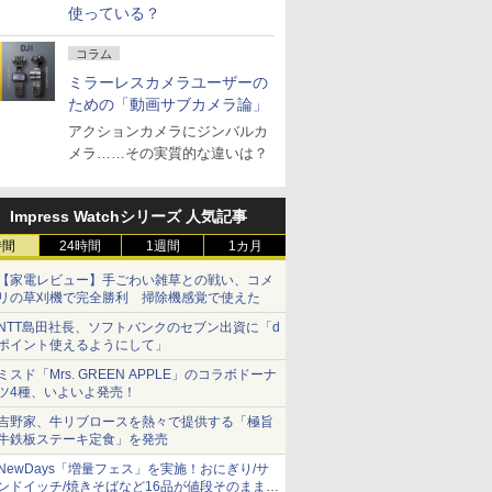
使っている？
コラム
ミラーレスカメラユーザーの
ための「動画サブカメラ論」
アクションカメラにジンバルカ
メラ……その実質的な違いは？
Impress Watchシリーズ 人気記事
時間
24時間
1週間
1カ月
【家電レビュー】手ごわい雑草との戦い、コメ
リの草刈機で完全勝利 掃除機感覚で使えた
NTT島田社長、ソフトバンクのセブン出資に「d
ポイント使えるようにして」
ミスド「Mrs. GREEN APPLE」のコラボドーナ
ツ4種、いよいよ発売！
吉野家、牛リブロースを熱々で提供する「極旨
牛鉄板ステーキ定食」を発売
NewDays「増量フェス」を実施！おにぎり/サ
ンドイッチ/焼きそばなど16品が値段そのままで