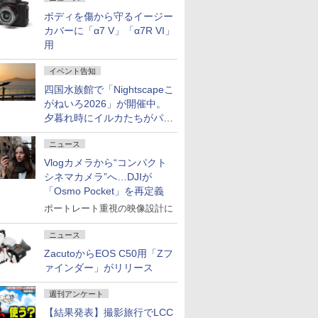
ボディを傷から守るイージー
カバーに「α7 V」「α7R VI」
用
イベント告知
四国水族館で「Nightscapeこ
がねいろ2026」が開催中。
夕暮れ時にイルカたちがパフ
ォーマンスを繰り広げる
ニュース
Vlogカメラから“コンパクト
シネマカメラ”へ…DJIが
「Osmo Pocket」を再定義
ポートレート重視の映像設計に
ニュース
ZacutoからEOS C50用「Zフ
ァインダー」がリリース
週刊アンケート
【結果発表】撮影旅行でLCC