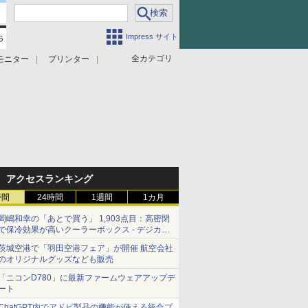
Impress サイト
全カテゴリ
モニター
プリンター
アクセスランキング
時間
24時間
1週間
1カ月
岡嶋和幸の「あとで買う」 1,903点目：高密閉
で保冷効果が高いクーラーボックス - デジカメ
Watch
茨城空港で「羽田空港フェア」が開催 航空会社
のオリジナルグッズなども販売
「ニコンD780」に最新ファームウェアアップデ
ート
ChatGPT内でアドビ製品の機能が使える統合プ