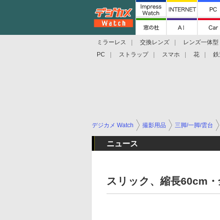
ミラーレス
交換レンズ
レンズ一体型
PC
ストラップ
スマホ
花
鉄
デジカメ Watch
撮影用品
三脚/一脚/雲台
ニュース
スリック、縮長60cm・