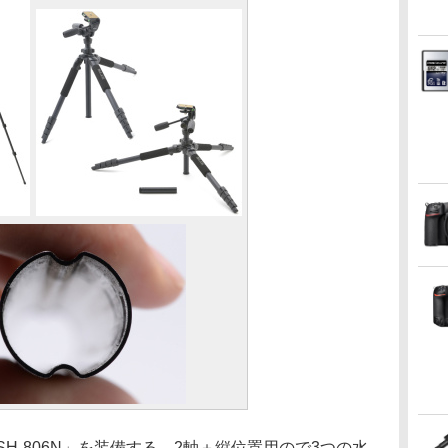
H-806N」を装備する。2軸＋縦位置用ので3つの水