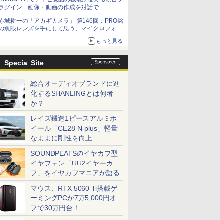
ラグイン 画像・動画の作成を対話で
赤城耕一の「アカギカメラ」 第146回：PRO銘
の魚眼レンズを手にして思う、マイクロフォー
サーズへの期待と可能性
もっと見る
Special Site
総合オーディオブランドに進
化するSHANLINGとは何者
か？
レイズ鍛造1ピースアルミホ
イール「CE28 N-plus」軽量
なままに剛性を向上
SOUNDPEATSのイヤカフ型
イヤフォン「UU2イヤーカ
フ」をイヤカフマニアが語る
マウス、RTX 5060 Ti搭載ゲ
ーミングPCが7万5,000円オ
フで30万円台！