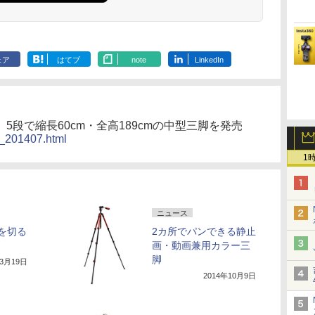
ェア
はてブ
note
LinkedIn
5段で縮長60cm・全高189cmの中型三脚を発売
mt_201407.html
1
ニュース
gを切る
2カ所でパンできる静止
画・動画兼用カラー三
脚
年3月19日
2014年10月9日