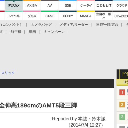
（コンパクト）
カメラバッグ
メディア/リーダー
三脚/一脚/雲台
道
航空機
動画
キャンペーン
スリック
1
全伸高189cmのAMT5段三脚
Reported by 本誌：鈴木誠
（2014/7/4 12:27）