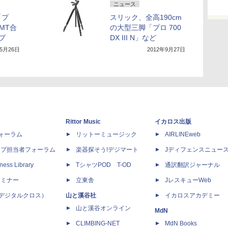
ニュース
「プ
スリック、全高190cm
MT合
の大型三脚「プロ 700
プ
DX III N」など
年5月26日
2012年9月27日
Rittor Music
イカロス出版
dフォーラム
リットーミュージック
AIRLINEweb
ップ担当者フォーラム
楽器探そう!デジマート
Jディフェンスニュー
ness Library
TシャツPOD T-OD
通訳翻訳ジャーナル
セミナー
立東舎
JレスキューWeb
 X（デジタルクロス）
山と溪谷社
イカロスアカデミー
山と溪谷オンライン
MdN
CLIMBING-NET
MdN Books