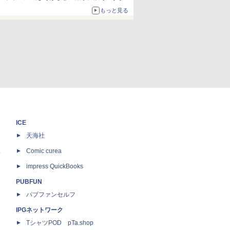
ボリュームアップ
もっと見る
ICE
天海社
ス
Comic curea
impress QuickBooks
PUBFUN
パブファンセルフ
IPGネットワーク
TシャツPOD pTa.shop