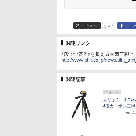
ポスト
リスト
シ
関連リンク
4段で全高2mを超える大型三脚と、
http://www.slik.co.jp/news/slik_a
関連記事
ニュース
スリック、1.5k
4段カーボン三脚
2015