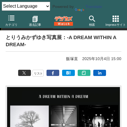
Powered by
Translate
写真展告知
カテゴリ
過去記事
検索
Impressサイト
とりうみかずゆき写真展：-A DREAM WITHIN A
DREAM-
飯塚直
2025年10月4日 15:00
リスト