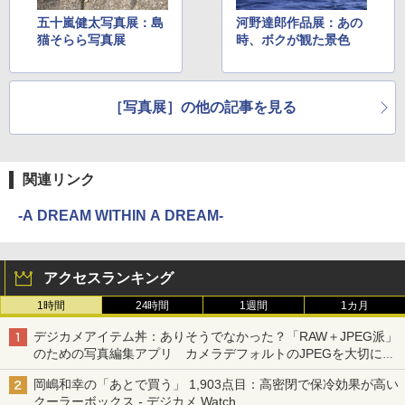
五十嵐健太写真展：島
河野達郎作品展：あの
猫そらら写真展
時、ボクが観た景色
［写真展］の他の記事を見る
関連リンク
-A DREAM WITHIN A DREAM-
アクセスランキング
1時間
24時間
1週間
1カ月
デジカメアイテム丼：ありそうでなかった？「RAW＋JPEG派」
のための写真編集アプリ カメラデフォルトのJPEGを大切にす
る「Filmator」
岡嶋和幸の「あとで買う」 1,903点目：高密閉で保冷効果が高い
クーラーボックス - デジカメ Watch