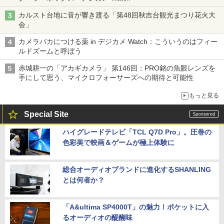
カルスト台地に音が響き渡る「第48回秋吉台観光まつり花火大
会」
カメラバカにつける薬 in デジカメ Watch：こういうのはフィー
ルドズームと呼ぼう
赤城耕一の「アカギカメラ」 第146回：PRO銘の魚眼レンズを
手にして思う、マイクロフォーサーズへの期待と可能性
もっと見る
Special Site
ハイグレードテレビ「TCL Q7D Pro」。圧巻の
色彩美で映画＆ゲームが極上体験に
総合オーディオブランドに進化するSHANLING
とは何者か？
「A&ultima SP4000T」の魅力！ポケットに入
るオーディオの醍醐味