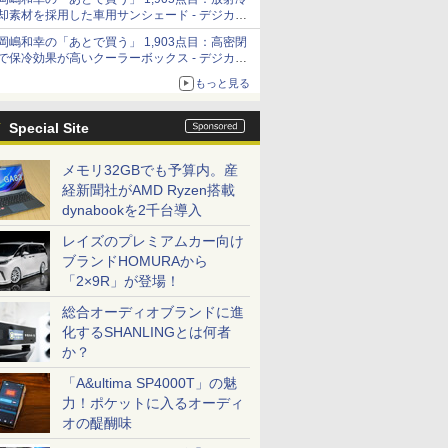
「Filmator」
却素材を採用した車用サンシェード - デジカメ
Watch
岡嶋和幸の「あとで買う」 1,903点目：高密閉
で保冷効果が高いクーラーボックス - デジカメ
Watch
もっと見る
Special Site
メモリ32GBでも予算内。産
経新聞社がAMD Ryzen搭載
dynabookを2千台導入
レイズのプレミアムカー向け
ブランドHOMURAから
「2×9R」が登場！
総合オーディオブランドに進
化するSHANLINGとは何者
か？
「A&ultima SP4000T」の魅
力！ポケットに入るオーディ
オの醍醐味