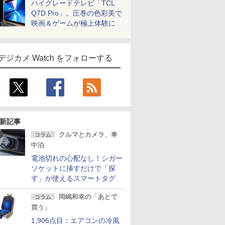
ハイグレードテレビ「TCL
Q7D Pro」。圧巻の色彩美で
映画＆ゲームが極上体験に
デジカメ Watch をフォローする
新記事
クルマとカメラ、車
コラム
中泊
電池切れの心配なし！シガー
ソケットに挿すだけで「探
す」が使えるスマートタグ
岡嶋和幸の「あとで
コラム
買う」
1,906点目：エアコンの冷風