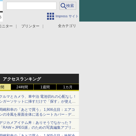
Impress サイト
全カテゴリ
モニター
プリンター
アクセスランキング
時間
24時間
1週間
1カ月
クルマとカメラ、車中泊 電池切れの心配なし！
シガーソケットに挿すだけで「探す」が使える
スマートタグ - デジカメ Watch
岡嶋和幸の「あとで買う」 1,906点目：エアコ
ンの冷風を座面全体に送るシートカバー - デジ
カメ Watch
デジカメアイテム丼：ありそうでなかった？
「RAW＋JPEG派」のための写真編集アプリ
カメラデフォルトのJPEGを大切にする
岡嶋和幸の「あとで買う」 1,905点目：放射冷