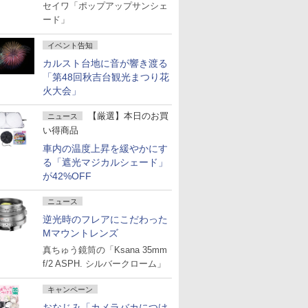
セイワ「ポップアップサンシェ
ード」
イベント告知
カルスト台地に音が響き渡る
「第48回秋吉台観光まつり花
火大会」
【厳選】本日のお買
ニュース
い得商品
車内の温度上昇を緩やかにす
る「遮光マジカルシェード」
が42%OFF
ニュース
逆光時のフレアにこだわった
Mマウントレンズ
真ちゅう鏡筒の「Ksana 35mm
f/2 ASPH. シルバークローム」
キャンペーン
おなじみ「カメラバカにつけ