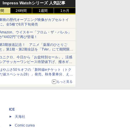
Impress Watchシリーズ 人気記事
時間
24時間
1週間
1カ月
東映の歴代オープニング映像がカプセルトイ
に。全5種で8月下旬発売
Amazon、ウイスキー「フロム・ザ・バレル」
が“4402円”で再び登場！
第3期放送記念！ アニメ「薬屋のひとりご
と」第1期・第2期全話を「TVer」にて期間限定
で順次無料配信開始
ユニクロ、今日から「お盆特別セール」。涼感
シアサッカーワンピース待望値下げ、撥水ギア
ショーツは1990円に
はやぶさ50％オフの「新幹線eチケット（トク
だ値スペシャル28）」発売。秋冬乗車分、えき
ねっと限定
もっと見る
ICE
天海社
ス
Comic curea