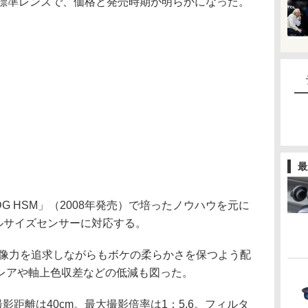
標準レンズで、価格と発売時期が明らかになった。
最
X DG HSM」（2008年発売）で培ったノウハウを元に
ルサイズセンサーに対応する。
解像力を追求しながらもボケの柔らかさを保つよう配
レアや軸上色収差などの低減も図った。
影距離は40cm。最大撮影倍率は1：5.6。フィルタ