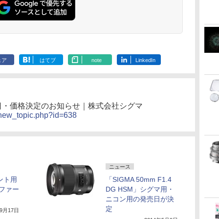
ェア
はてブ
note
LinkedIn
HSM発売日・価格決定のお知らせ｜株式会社シグマ
/new_topic.php?id=638
ニュース
ント用
「SIGMA 50mm F1.4
ファー
DG HSM」シグマ用・
ニコン用の発売日が決
定
年9月17日