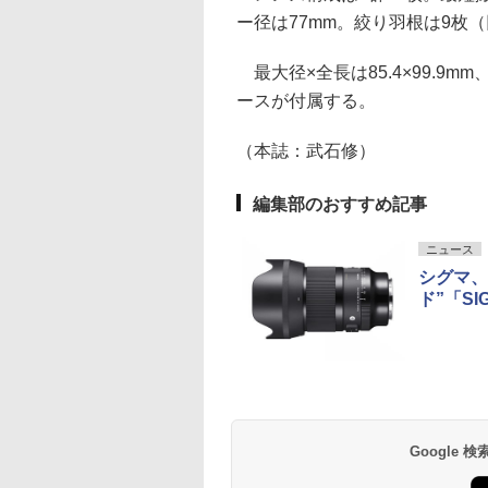
ー径は77mm。絞り羽根は9枚
最大径×全長は85.4×99.9
ースが付属する。
（本誌：武石修）
編集部のおすすめ記事
ニュース
シグマ、
ド”「SIG
Google