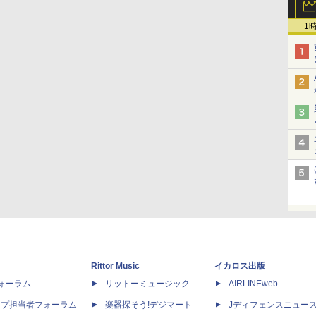
1
Rittor Music
イカロス出版
dフォーラム
リットーミュージック
AIRLINEweb
ップ担当者フォーラム
楽器探そう!デジマート
Jディフェンスニュー