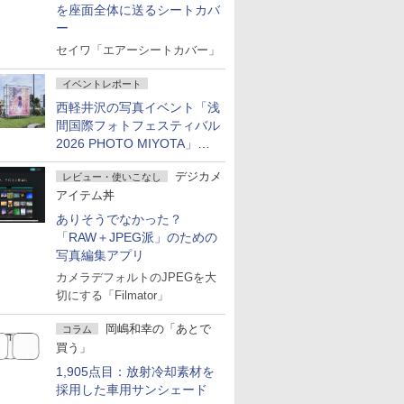
を座面全体に送るシートカバ
ー
セイワ「エアーシートカバー」
イベントレポート
西軽井沢の写真イベント「浅
間国際フォトフェスティバル
2026 PHOTO MIYOTA」が
開幕
デジカメ
レビュー・使いこなし
アイテム丼
ありそうでなかった？
「RAW＋JPEG派」のための
写真編集アプリ
カメラデフォルトのJPEGを大
切にする「Filmator」
岡嶋和幸の「あとで
コラム
買う」
1,905点目：放射冷却素材を
採用した車用サンシェード