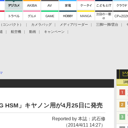
（コンパクト）
カメラバッグ
メディア/リーダー
三脚/一脚/雲台
道
航空機
動画
キャンペーン
マ
1
.4 DG HSM」キヤノン用が4月25日に発売
Reported by 本誌：武石修
（2014/4/11 14:27）