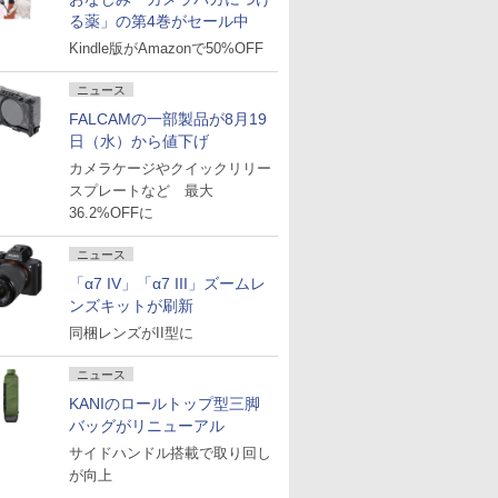
る薬」の第4巻がセール中
Kindle版がAmazonで50%OFF
ニュース
FALCAMの一部製品が8月19
日（水）から値下げ
カメラケージやクイックリリー
スプレートなど 最大
36.2%OFFに
ニュース
「α7 IV」「α7 III」ズームレ
ンズキットが刷新
同梱レンズがII型に
ニュース
KANIのロールトップ型三脚
バッグがリニューアル
サイドハンドル搭載で取り回し
が向上