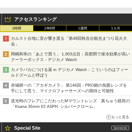
アクセスランキング
1時間
24時間
1週間
1カ月
カルスト台地に音が響き渡る「第48回秋吉台観光まつり花火大
会」
岡嶋和幸の「あとで買う」 1,903点目：高密閉で保冷効果が高い
クーラーボックス - デジカメ Watch
カメラバカにつける薬 in デジカメ Watch：こういうのはフィー
ルドズームと呼ぼう
赤城耕一の「アカギカメラ」 第146回：PRO銘の魚眼レンズを
手にして思う、マイクロフォーサーズへの期待と可能性
逆光時のフレアにこだわったMマウントレンズ 真ちゅう鏡筒の
「Ksana 35mm f/2 ASPH. シルバークローム」
もっと見る
Special Site