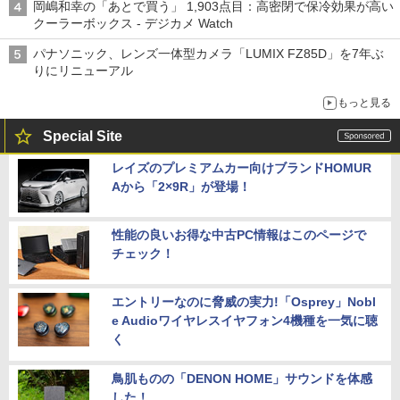
岡嶋和幸の「あとで買う」 1,903点目：高密閉で保冷効果が高い
クーラーボックス - デジカメ Watch
パナソニック、レンズ一体型カメラ「LUMIX FZ85D」を7年ぶ
りにリニューアル
もっと見る
Special Site
レイズのプレミアムカー向けブランドHOMUR
Aから「2×9R」が登場！
性能の良いお得な中古PC情報はこのページで
チェック！
エントリーなのに脅威の実力!「Osprey」Nobl
e Audioワイヤレスイヤフォン4機種を一気に聴
く
鳥肌ものの「DENON HOME」サウンドを体感
した！