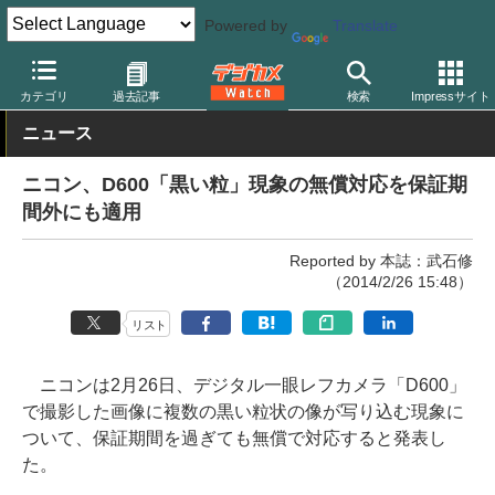
Powered by
Translate
デジカメ Watch
カメラ
一眼レフカメラ
ニコン
カテゴリ
過去記事
検索
Impressサイト
ニュース
ニコン、D600「黒い粒」現象の無償対応を保証期
間外にも適用
Reported by 本誌：武石修
（2014/2/26 15:48）
リスト
ニコンは2月26日、デジタル一眼レフカメラ「D600」
で撮影した画像に複数の黒い粒状の像が写り込む現象に
ついて、保証期間を過ぎても無償で対応すると発表し
た。