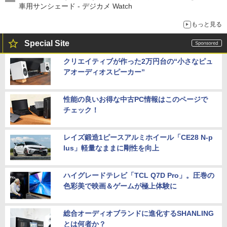
車用サンシェード - デジカメ Watch
もっと見る
Special Site
クリエイティブが作った2万円台の“小さなピュ
アオーディオスピーカー”
性能の良いお得な中古PC情報はこのページで
チェック！
レイズ鍛造1ピースアルミホイール「CE28 N-p
lus」軽量なままに剛性を向上
ハイグレードテレビ「TCL Q7D Pro」。圧巻の
色彩美で映画＆ゲームが極上体験に
総合オーディオブランドに進化するSHANLING
とは何者か？