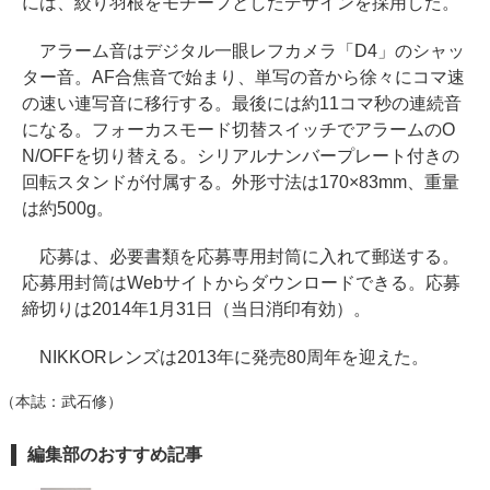
には、絞り羽根をモチーフとしたデザインを採用した。
アラーム音はデジタル一眼レフカメラ「D4」のシャッ
ター音。AF合焦音で始まり、単写の音から徐々にコマ速
の速い連写音に移行する。最後には約11コマ秒の連続音
になる。フォーカスモード切替スイッチでアラームのO
N/OFFを切り替える。シリアルナンバープレート付きの
回転スタンドが付属する。外形寸法は170×83mm、重量
は約500g。
応募は、必要書類を応募専用封筒に入れて郵送する。
応募用封筒はWebサイトからダウンロードできる。応募
締切りは2014年1月31日（当日消印有効）。
NIKKORレンズは2013年に発売80周年を迎えた。
（本誌：武石修）
編集部のおすすめ記事