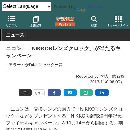
Powered by
Translate
デジカメ Watch
レンズ
交換レンズ
ニコン
カテゴリ
過去記事
検索
Impressサイト
ニュース
ニコン、「NIKKORレンズクロック」が当たるキ
ャンペーン
アラームがD4のシャッター音
Reported by 本誌：武石修
（2013/11/6 08:00）
リスト
ニコンは、交換レンズの購入で「NIKKOR レンズクロ
ック」などをプレゼントする「NIKKOR発売80周年記念
ファイナルキャンペーン」を11月14日から開催する。期
間は2014年1月13日まで。