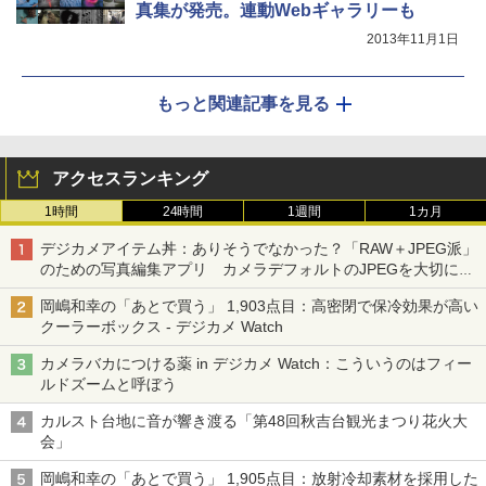
真集が発売。連動Webギャラリーも
2013年11月1日
もっと関連記事を見る
アクセスランキング
1時間
24時間
1週間
1カ月
デジカメアイテム丼：ありそうでなかった？「RAW＋JPEG派」
のための写真編集アプリ カメラデフォルトのJPEGを大切にす
る「Filmator」
岡嶋和幸の「あとで買う」 1,903点目：高密閉で保冷効果が高い
クーラーボックス - デジカメ Watch
カメラバカにつける薬 in デジカメ Watch：こういうのはフィー
ルドズームと呼ぼう
カルスト台地に音が響き渡る「第48回秋吉台観光まつり花火大
会」
岡嶋和幸の「あとで買う」 1,905点目：放射冷却素材を採用した