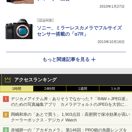
2010年1月27日
ニュース
ソニー、ミラーレスカメラでフルサイズ
センサー搭載の「α7R」
2013年10月16日
もっと関連記事を見る
アクセスランキング
1時間
24時間
1週間
1カ月
デジカメアイテム丼：ありそうでなかった？「RAW＋JPEG派」
のための写真編集アプリ カメラデフォルトのJPEGを大切にす
る「Filmator」
岡嶋和幸の「あとで買う」 1,903点目：高密閉で保冷効果が高い
クーラーボックス - デジカメ Watch
赤城耕一の「アカギカメラ」 第146回：PRO銘の魚眼レンズを