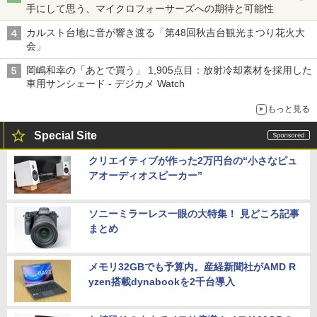
手にして思う、マイクロフォーサーズへの期待と可能性
カルスト台地に音が響き渡る「第48回秋吉台観光まつり花火大
会」
岡嶋和幸の「あとで買う」 1,905点目：放射冷却素材を採用した
車用サンシェード - デジカメ Watch
もっと見る
Special Site
クリエイティブが作った2万円台の“小さなピュ
アオーディオスピーカー”
ソニーミラーレス一眼の大特集！ 見どころ記事
まとめ
メモリ32GBでも予算内。産経新聞社がAMD R
yzen搭載dynabookを2千台導入