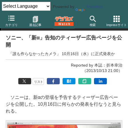
Powered by
Translate
ニュース
カテゴリ
過去記事
検索
Impressサイト
ソニー、「新α」告知のティーザー広告ページを公
開
「誰も作らなかったカメラ」 10月16日（水）に正式発表か
Reported by 本誌：折本幸治
（2013/10/13 21:00）
リスト
ソニーは、新αの登場を予告するティーザー広告ペー
ジを公開した。10月16日に何らかの発表を行なうと見ら
れる。