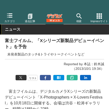
デジカメ Watch
カメラ
ミラーレスカメラ
富士フイルム
カテゴリ
過去記事
検索
Impressサイト
ニュース
富士フイルム、「Xシリーズ新製品デビューイベン
ト」を予告
未発表製品のタッチ&トライやトークイベントなど
Reported by 本誌：鈴木誠
（2013/10/1 19:34）
リスト
富士フイルムは、デジタルカメラXシリーズの新製品
デビューイベント「X-Photographers × X-Lovers Festiva
l」を10月18日に開催する。会場は渋谷・松涛ギャラリ
ー。時間は18時から22時。