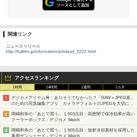
関連リンク
ニュースリリース
http://fujifilm.jp/information/articlead_0222.html
アクセスランキング
1時間
24時間
1週間
1カ月
デジカメアイテム丼：ありそうでなかった？「RAW＋JPEG派」
のための写真編集アプリ カメラデフォルトのJPEGを大切にす
る「Filmator」
岡嶋和幸の「あとで買う」 1,903点目：高密閉で保冷効果が高い
クーラーボックス - デジカメ Watch
岡嶋和幸の「あとで買う」 1,905点目：放射冷却素材を採用した
車用サンシェード - デジカメ Watch