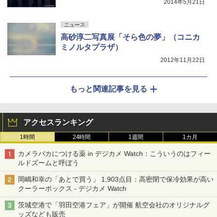
2014年5月21日
ニュース
高砂淳二写真展「そら色の夢」（コニカ
ミノルタプラザ）
2012年11月22日
もっと関連記事を見る
アクセスランキング
1時間
24時間
1週間
1カ月
カメラバカにつける薬 in デジカメ Watch：こういうのはフィー
ルドズームと呼ぼう
岡嶋和幸の「あとで買う」 1,903点目：高密閉で保冷効果が高い
クーラーボックス - デジカメ Watch
茨城空港で「羽田空港フェア」が開催 航空会社のオリジナルグ
ッズなども販売