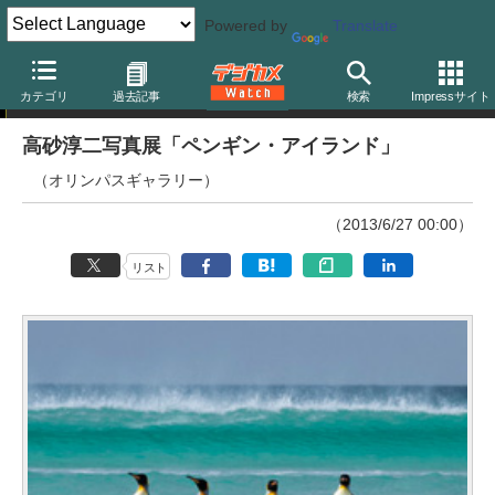
Powered by
Translate
ニュース
カテゴリ
過去記事
検索
Impressサイト
高砂淳二写真展「ペンギン・アイランド」
（オリンパスギャラリー）
（2013/6/27 00:00）
リスト