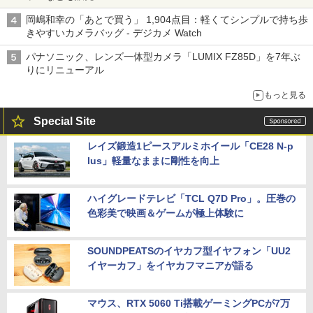
岡嶋和幸の「あとで買う」 1,904点目：軽くてシンプルで持ち歩
きやすいカメラバッグ - デジカメ Watch
パナソニック、レンズ一体型カメラ「LUMIX FZ85D」を7年ぶ
りにリニューアル
もっと見る
Special Site
レイズ鍛造1ピースアルミホイール「CE28 N-p
lus」軽量なままに剛性を向上
ハイグレードテレビ「TCL Q7D Pro」。圧巻の
色彩美で映画＆ゲームが極上体験に
SOUNDPEATSのイヤカフ型イヤフォン「UU2
イヤーカフ」をイヤカフマニアが語る
マウス、RTX 5060 Ti搭載ゲーミングPCが7万