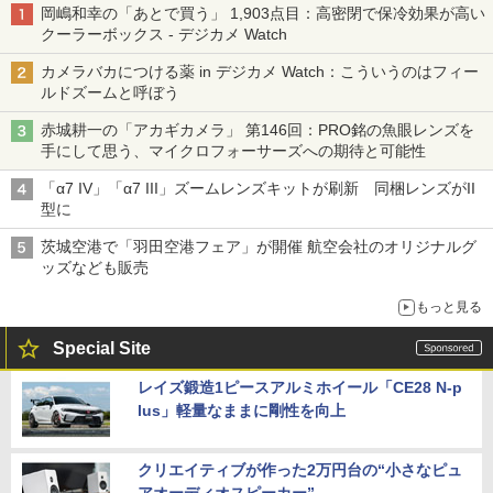
岡嶋和幸の「あとで買う」 1,903点目：高密閉で保冷効果が高い
クーラーボックス - デジカメ Watch
カメラバカにつける薬 in デジカメ Watch：こういうのはフィー
ルドズームと呼ぼう
赤城耕一の「アカギカメラ」 第146回：PRO銘の魚眼レンズを
手にして思う、マイクロフォーサーズへの期待と可能性
「α7 IV」「α7 III」ズームレンズキットが刷新 同梱レンズがII
型に
茨城空港で「羽田空港フェア」が開催 航空会社のオリジナルグ
ッズなども販売
もっと見る
Special Site
レイズ鍛造1ピースアルミホイール「CE28 N-p
lus」軽量なままに剛性を向上
クリエイティブが作った2万円台の“小さなピュ