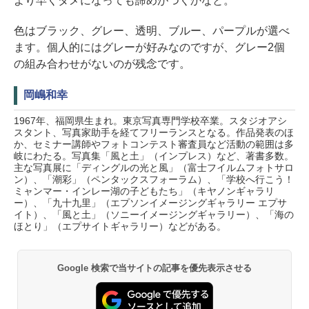
より早くダメになっても諦めがつくかなと。
色はブラック、グレー、透明、ブルー、パープルが選べ
ます。個人的にはグレーが好みなのですが、グレー2個
の組み合わせがないのが残念です。
岡嶋和幸
1967年、福岡県生まれ。東京写真専門学校卒業。スタジオアシ
スタント、写真家助手を経てフリーランスとなる。作品発表のほ
か、セミナー講師やフォトコンテスト審査員など活動の範囲は多
岐にわたる。写真集「風と土」（インプレス）など、著書多数。
主な写真展に「ディングルの光と風」（富士フイルムフォトサロ
ン）、「潮彩」（ペンタックスフォーラム）、「学校へ行こう！
ミャンマー・インレー湖の子どもたち」（キヤノンギャラリ
ー）、「九十九里」（エプソンイメージングギャラリー エプサ
イト）、「風と土」（ソニーイメージングギャラリー）、「海の
ほとり」（エプサイトギャラリー）などがある。
Google 検索で当サイトの記事を優先表示させる