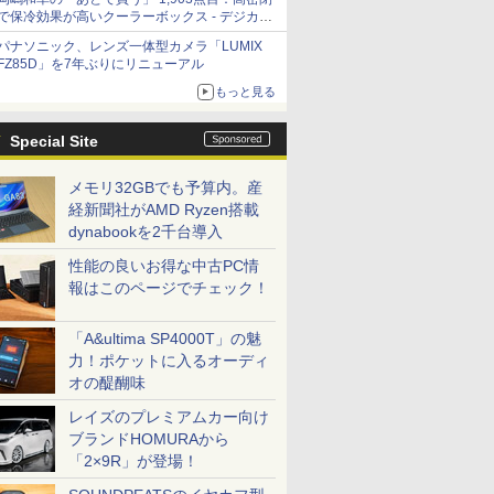
で保冷効果が高いクーラーボックス - デジカメ
Watch
パナソニック、レンズ一体型カメラ「LUMIX
FZ85D」を7年ぶりにリニューアル
もっと見る
Special Site
メモリ32GBでも予算内。産
経新聞社がAMD Ryzen搭載
dynabookを2千台導入
性能の良いお得な中古PC情
報はこのページでチェック！
「A&ultima SP4000T」の魅
力！ポケットに入るオーディ
オの醍醐味
レイズのプレミアムカー向け
ブランドHOMURAから
「2×9R」が登場！