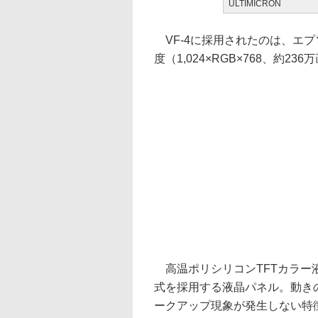
ULTIMICRON
VF-4に採用されたのは、エプソ
度（1,024×RGB×768、約236
高温ポリシリコンTFTカラー液
式を採用する液晶パネル。動き
ークアップ現象が発生しない特