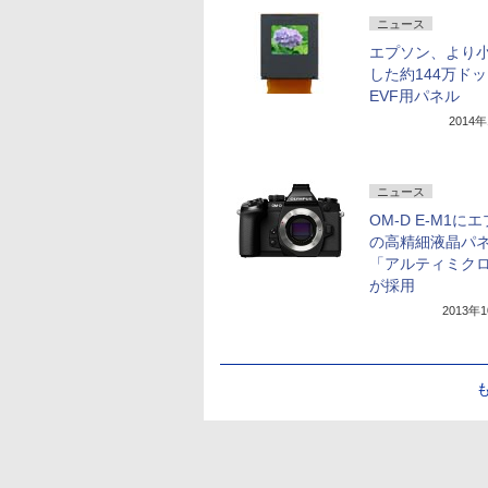
ニュース
エプソン、より
した約144万ド
EVF用パネル
2014
ニュース
OM-D E-M1に
の高精細液晶パ
「アルティミク
が採用
2013年