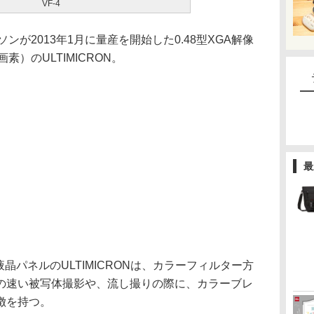
VF-4
ンが2013年1月に量産を開始した0.48型XGA解像
万画素）のULTIMICRON。
最
晶パネルのULTIMICRONは、カラーフィルター方
の速い被写体撮影や、流し撮りの際に、カラーブレ
徴を持つ。