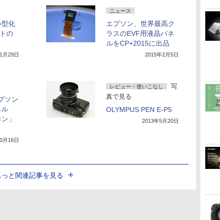
ニュース
小型化
エプソン、世界最高ク
ットの
ラスのEVF用液晶パネ
ルをCP+2015に出品
年1月29日
2015年2月5日
写
レビュー・使いこなし
真で見る
エプソン
ネル
OLYMPUS PEN E-P5
ロン」
2013年5月20日
10月16日
もっと関連記事を見る