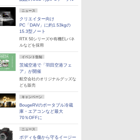
ニュース
クリエイター向け
PC「DAIV」に約1.53kgの
15.3型ノート
RTX 50シリーズや有機ELパネ
ルなどを採用
イベント告知
茨城空港で「羽田空港フェ
ア」が開催
航空会社のオリジナルグッズな
ども販売
キャンペーン
BougeRVのポータブル冷蔵
庫・エアコンなど最大
70％OFFに
ニュース
ボディを傷から守るイージー