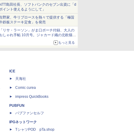
NTT島田社長、ソフトバンクのセブン出資に「d
ポイント使えるようにして」
吉野家、牛リブロースを熱々で提供する「極旨
牛鉄板ステーキ定食」を発売
「リサ・ラーソン」がま口ポーチ付録、大人の
おしゃれ手帖 10月号。ジャカード織の北欧猫デ
ザイン
もっと見る
ICE
天海社
ス
Comic curea
impress QuickBooks
PUBFUN
パブファンセルフ
IPGネットワーク
TシャツPOD pTa.shop