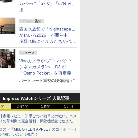
カバーに「α7 V」「α7R VI」
用
イベント告知
四国水族館で「Nightscapeこ
がねいろ2026」が開催中。
夕暮れ時にイルカたちがパフ
ォーマンスを繰り広げる
ニュース
Vlogカメラから“コンパクト
シネマカメラ”へ…DJIが
「Osmo Pocket」を再定義
ポートレート重視の映像設計に
Impress Watchシリーズ 人気記事
時間
24時間
1週間
1カ月
【家電レビュー】手ごわい雑草との戦い、コメ
リの草刈機で完全勝利 掃除機感覚で使えた
ミスド「Mrs. GREEN APPLE」のコラボドーナ
ツ4種、いよいよ発売！