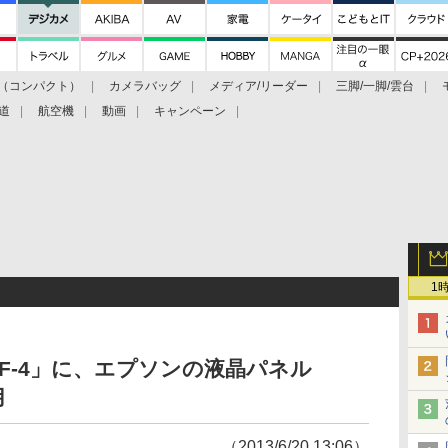
（コンパクト）
カメラバッグ
メディア/リーダー
三脚/一脚/雲台
道
航空機
動画
キャンペーン
1
VF-4」に、エプソンの液晶パネル
用
（2013/6/20 13:06）