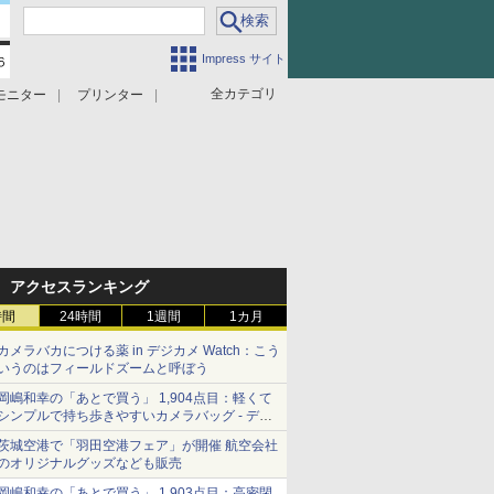
Impress サイト
全カテゴリ
モニター
プリンター
アクセスランキング
時間
24時間
1週間
1カ月
カメラバカにつける薬 in デジカメ Watch：こう
いうのはフィールドズームと呼ぼう
岡嶋和幸の「あとで買う」 1,904点目：軽くて
シンプルで持ち歩きやすいカメラバッグ - デジ
カメ Watch
茨城空港で「羽田空港フェア」が開催 航空会社
のオリジナルグッズなども販売
岡嶋和幸の「あとで買う」 1,903点目：高密閉