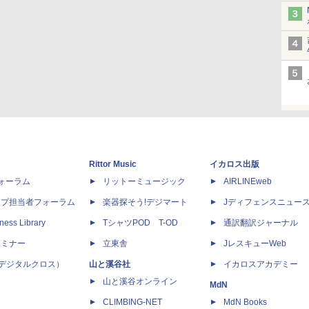
Rittor Music
イカロス出版
dフォーラム
リットーミュージック
AIRLINEweb
ップ担当者フォーラム
楽器探そう!デジマート
Jディフェンスニュー
ness Library
TシャツPOD T-OD
通訳翻訳ジャーナル
セミナー
立東舎
JレスキューWeb
 X（デジタルクロス）
山と溪谷社
イカロスアカデミー
山と溪谷オンライン
MdN
CLIMBING-NET
MdN Books