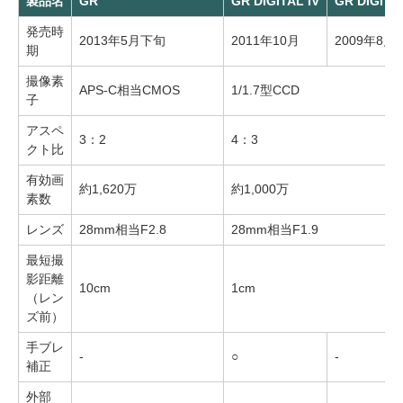
製品名
GR
GR DIGITAL IV
GR DIGITAL
発売時
2013年5月下旬
2011年10月
2009年8月
期
撮像素
APS-C相当CMOS
1/1.7型CCD
子
アスペ
3：2
4：3
クト比
有効画
約1,620万
約1,000万
素数
レンズ
28mm相当F2.8
28mm相当F1.9
最短撮
影距離
10cm
1cm
（レン
ズ前）
手ブレ
-
○
-
補正
外部