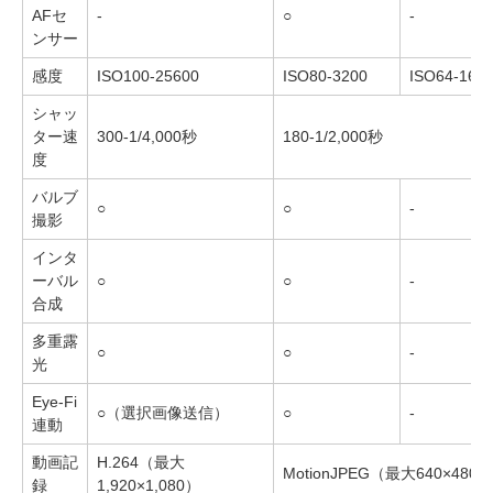
AFセ
-
○
-
ンサー
感度
ISO100-25600
ISO80-3200
ISO64-160
シャッ
ター速
300-1/4,000秒
180-1/2,000秒
度
バルブ
○
○
-
撮影
インタ
ーバル
○
○
-
合成
多重露
○
○
-
光
Eye-Fi
○（選択画像送信）
○
-
連動
動画記
H.264（最大
MotionJPEG（最大640×480）
録
1,920×1,080）