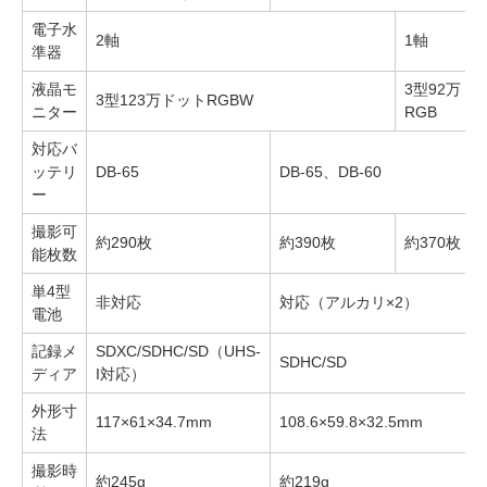
電子水
2軸
1軸
準器
液晶モ
3型92万ド
3型123万ドットRGBW
ニター
RGB
対応バ
ッテリ
DB-65
DB-65、DB-60
ー
撮影可
約290枚
約390枚
約370枚
能枚数
単4型
非対応
対応（アルカリ×2）
電池
記録メ
SDXC/SDHC/SD（UHS-
SDHC/SD
ディア
I対応）
外形寸
117×61×34.7mm
108.6×59.8×32.5mm
法
撮影時
約245g
約219g