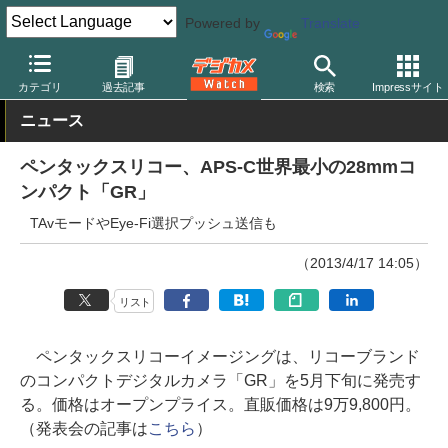
Powered by
Translate
デジカメ Watch
カメラ
レンズ一体型（コンパクト）カメラ
リ
カテゴリ
過去記事
検索
Impressサイト
ニュース
ペンタックスリコー、APS-C世界最小の28mmコ
ンパクト「GR」
TAvモードやEye-Fi選択プッシュ送信も
（2013/4/17 14:05）
リスト
ペンタックスリコーイメージングは、リコーブランド
のコンパクトデジタルカメラ「GR」を5月下旬に発売す
る。価格はオープンプライス。直販価格は9万9,800円。
（発表会の記事は
こちら
）