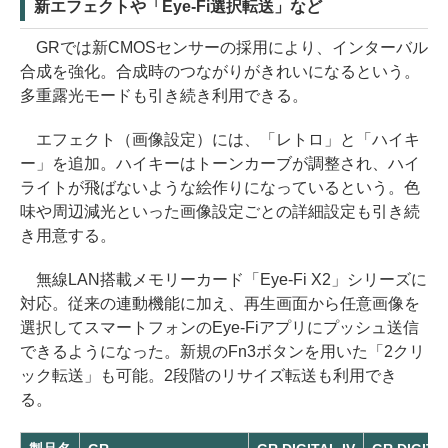
新エフェクトや「Eye-Fi選択転送」など
GRでは新CMOSセンサーの採用により、インターバル
合成を強化。合成時のつながりがきれいになるという。
多重露光モードも引き続き利用できる。
エフェクト（画像設定）には、「レトロ」と「ハイキ
ー」を追加。ハイキーはトーンカーブが調整され、ハイ
ライトが飛ばないような絵作りになっているという。色
味や周辺減光といった画像設定ごとの詳細設定も引き続
き用意する。
無線LAN搭載メモリーカード「Eye-Fi X2」シリーズに
対応。従来の連動機能に加え、再生画面から任意画像を
選択してスマートフォンのEye-Fiアプリにプッシュ送信
できるようになった。新規のFn3ボタンを用いた「2クリ
ック転送」も可能。2段階のリサイズ転送も利用でき
る。