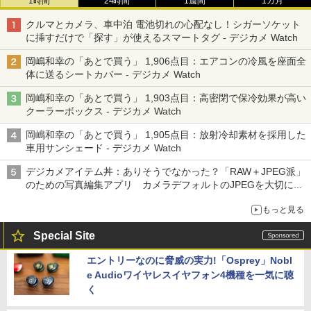
1時間
24時間
1週間
1カ月
クルマとカメラ、車中泊 電池切れの心配なし！シガーソケット
に挿すだけで「探す」が使えるスマートタグ - デジカメ Watch
岡嶋和幸の「あとで買う」 1,906点目：エアコンの冷風を座面全
体に送るシートカバー - デジカメ Watch
岡嶋和幸の「あとで買う」 1,903点目：高密閉で保冷効果が高い
クーラーボックス - デジカメ Watch
岡嶋和幸の「あとで買う」 1,905点目：放射冷却素材を採用した
車用サンシェード - デジカメ Watch
デジカメアイテム丼：ありそうでなかった？「RAW＋JPEG派」
のための写真編集アプリ カメラデフォルトのJPEGを大切にす
る「Filmator」
もっと見る
Special Site
エントリーなのに脅威の実力!「Osprey」Nobl
e Audioワイヤレスイヤフォン4機種を一気に聴
く