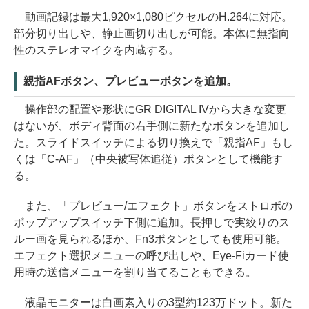
動画記録は最大1,920×1,080ピクセルのH.264に対応。
部分切り出しや、静止画切り出しが可能。本体に無指向
性のステレオマイクを内蔵する。
親指AFボタン、プレビューボタンを追加。
操作部の配置や形状にGR DIGITAL IVから大きな変更
はないが、ボディ背面の右手側に新たなボタンを追加し
た。スライドスイッチによる切り換えで「親指AF」もし
くは「C-AF」（中央被写体追従）ボタンとして機能す
る。
また、「プレビュー/エフェクト」ボタンをストロボの
ポップアップスイッチ下側に追加。長押しで実絞りのス
ルー画を見られるほか、Fn3ボタンとしても使用可能。
エフェクト選択メニューの呼び出しや、Eye-Fiカード使
用時の送信メニューを割り当てることもできる。
液晶モニターは白画素入りの3型約123万ドット。新た