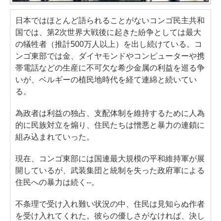
日本ではほとんど語られることがないコンゴ民主共和
国では、第2次世界大戦後に起きた紛争としては最大
の犠牲者（推計500万人以上）を出し続けている。コ
ンゴ東部では金、ダイヤモンドやコンピューターや携
帯電話などの生産に不可欠な希少金属の利益を巡る争
いが、ベルギーの植民地時代を経て連綿と続いてい
る。
為政者は利益の独占、支配体制を維持するために人為
的に民族対立を煽り、住民たちは憎悪と暴力の連鎖に
組み込まれていった。
現在、コンゴ東部には国連最大規模の平和維持軍が展
開しているが、武装集団と統制を失った政府軍による
住民への暴力は続く--。
不条理で受け入れ難い状況の中、住民は見知らぬ作者
を受け入れてくれた。彼らの優しさがなければ、決し