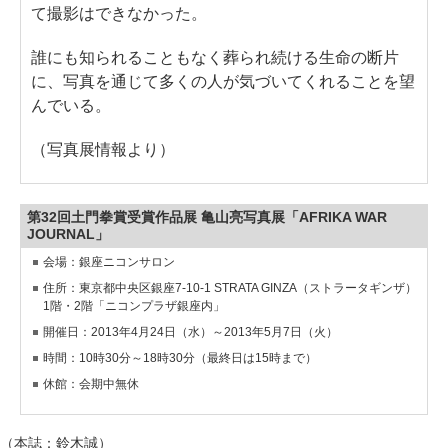
て撮影はできなかった。
誰にも知られることもなく葬られ続ける生命の断片
に、写真を通じて多くの人が気づいてくれることを望
んでいる。
（写真展情報より）
第32回土門拳賞受賞作品展 亀山亮写真展「AFRIKA WAR
JOURNAL」
会場：銀座ニコンサロン
住所：東京都中央区銀座7-10-1 STRATA GINZA（ストラータギンザ）
1階・2階「ニコンプラザ銀座内」
開催日：2013年4月24日（水）～2013年5月7日（火）
時間：10時30分～18時30分（最終日は15時まで）
休館：会期中無休
（本誌：鈴木誠）