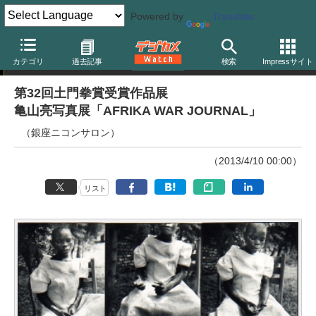
Powered by
Translate
ニュース
カテゴリ
過去記事
検索
Impressサイト
第32回土門拳賞受賞作品展
亀山亮写真展「AFRIKA WAR JOURNAL」
（銀座ニコンサロン）
（2013/4/10 00:00）
リスト