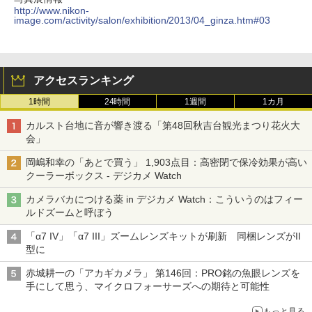
http://www.nikon-
image.com/activity/salon/exhibition/2013/04_ginza.htm#03
アクセスランキング
1時間
24時間
1週間
1カ月
カルスト台地に音が響き渡る「第48回秋吉台観光まつり花火大
会」
岡嶋和幸の「あとで買う」 1,903点目：高密閉で保冷効果が高い
クーラーボックス - デジカメ Watch
カメラバカにつける薬 in デジカメ Watch：こういうのはフィー
ルドズームと呼ぼう
「α7 IV」「α7 III」ズームレンズキットが刷新 同梱レンズがII
型に
赤城耕一の「アカギカメラ」 第146回：PRO銘の魚眼レンズを
手にして思う、マイクロフォーサーズへの期待と可能性
もっと見る