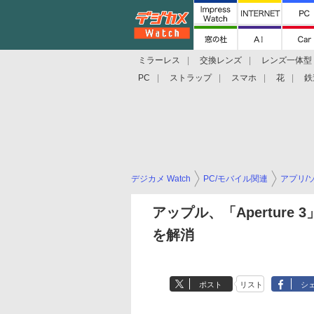
ミラーレス
交換レンズ
レンズ一体型
PC
ストラップ
スマホ
花
鉄
デジカメ Watch
PC/モバイル関連
アプリ/
アップル、「Aperture
を解消
ポスト
リスト
シ