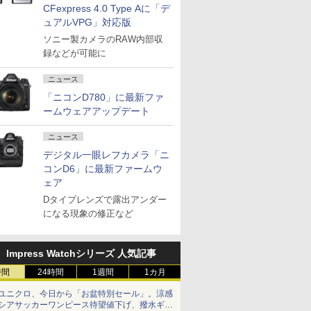
CFexpress 4.0 Type Aに「デ
ュアルVPG」対応版
ソニー製カメラのRAW内部収
録などが可能に
ニュース
「ニコンD780」に最新ファ
ームウェアアップデート
ニュース
デジタル一眼レフカメラ「ニ
コンD6」に最新ファームウ
ェア
Dタイプレンズで露出アンダー
になる現象の修正など
Impress Watchシリーズ 人気記事
時間
24時間
1週間
1カ月
ユニクロ、今日から「お盆特別セール」。涼感
シアサッカーワンピース待望値下げ、撥水ギア