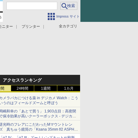
Impress サイト
全カテゴリ
モニター
プリンター
アクセスランキング
時間
24時間
1週間
1カ月
カメラバカにつける薬 in デジカメ Watch：こう
いうのはフィールドズームと呼ぼう
岡嶋和幸の「あとで買う」 1,903点目：高密閉
で保冷効果が高いクーラーボックス - デジカメ
Watch
逆光時のフレアにこだわったMマウントレン
ズ 真ちゅう鏡筒の「Ksana 35mm f/2 ASPH.
シルバークローム」
「α7 IV」「α7 III」ズームレンズキットが刷新