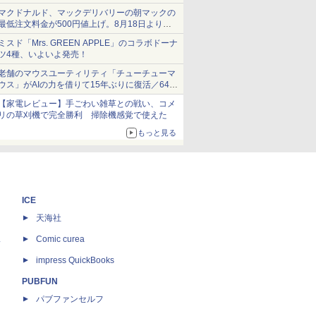
ショーツは1990円に
マクドナルド、マックデリバリーの朝マックの
最低注文料金が500円値上げ。8月18日より
1,500円から受付
ミスド「Mrs. GREEN APPLE」のコラボドーナ
ツ4種、いよいよ発売！
老舗のマウスユーティリティ「チューチューマ
ウス」がAIの力を借りて15年ぶりに復活／64bit
化、Windows 10/11、「Chrome」も走り回
【家電レビュー】手ごわい雑草との戦い、コメ
る。復活記念で2026年末まで500円
リの草刈機で完全勝利 掃除機感覚で使えた
もっと見る
ICE
天海社
ス
Comic curea
impress QuickBooks
PUBFUN
パブファンセルフ