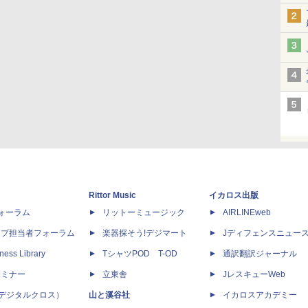
Rittor Music
イカロス出版
dフォーラム
リットーミュージック
AIRLINEweb
ップ担当者フォーラム
楽器探そう!デジマート
Jディフェンスニュー
ness Library
TシャツPOD T-OD
通訳翻訳ジャーナル
セミナー
立東舎
JレスキューWeb
 X（デジタルクロス）
山と溪谷社
イカロスアカデミー