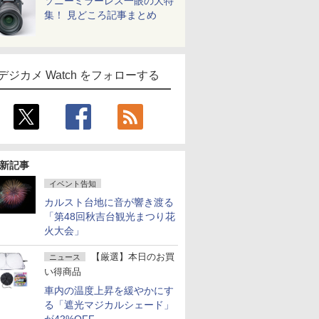
ソニーミラーレス一眼の大特
集！ 見どころ記事まとめ
デジカメ Watch をフォローする
新記事
イベント告知
カルスト台地に音が響き渡る
「第48回秋吉台観光まつり花
火大会」
【厳選】本日のお買
ニュース
い得商品
車内の温度上昇を緩やかにす
る「遮光マジカルシェード」