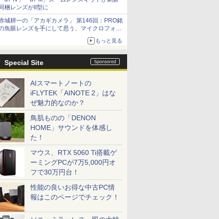
同梱レンズがII型に
赤城耕一の「アカギカメラ」 第146回：PRO銘
の魚眼レンズを手にして思う、マイクロフォー
サーズへの期待と可能性
もっと見る
Special Site
AIスマートノートの
iFLYTEK「AINOTE 2」はな
ぜ魅力的なのか？
鳥肌ものの「DENON
HOME」サウンドを体感し
た！
マウス、RTX 5060 Ti搭載ゲ
ーミングPCが7万5,000円オ
フで30万円台！
性能の良いお得な中古PC情
報はこのページでチェック！