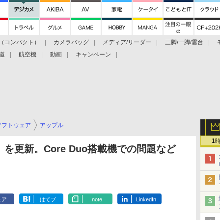
（コンパクト）
カメラバッグ
メディア/リーダー
三脚/一脚/雲台
道
航空機
動画
キャンペーン
ソフトウェア
アップル
1
 3」を更新。Core Duo搭載機での問題など
ェア
はてブ
note
LinkedIn