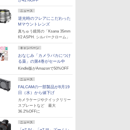
が42%OFF
ニュース
逆光時のフレアにこだわった
Mマウントレンズ
真ちゅう鏡筒の「Ksana 35mm
f/2 ASPH. シルバークローム」
キャンペーン
おなじみ「カメラバカにつけ
る薬」の第4巻がセール中
Kindle版がAmazonで50%OFF
ニュース
FALCAMの一部製品が8月19
日（水）から値下げ
カメラケージやクイックリリー
スプレートなど 最大
36.2%OFFに
ニュース
「α7 IV」「α7 III」ズームレ