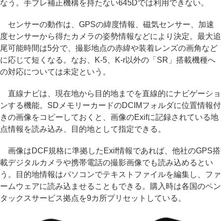
なう。手ブレ補正機構を持たない645Dでは利用できない。
センサーの動作は、GPSの緯度情報、磁気センサー、加速
度センサーから得たカメラの姿勢情報などにより決定。最大追
尾可能時間は5分で、撮影地点の赤緯や装着レンズの画角など
に応じて短くなる。なお、K-5、K-r以外の「SR」搭載機種へ
の対応については未定という。
直線ナビは、現在地から目的地までを直線的にナビゲーショ
ンする機能。SDメモリーカードのDCIMフォルダに位置情報付
きの画像をコピーしておくと、画像のExifに記録されている地
点情報を読み込み、目的地として指定できる。
画像はDCF規格に準拠したExif情報であれば、他社のGPS搭
載デジタルカメラや携帯電話の撮影画像でも読み込めるとい
う。目的地情報はパソコンでテキストファイルを編集し、ファ
ームウェアに読み込ませることもできる。購入時は各国のペン
タックスサービス拠点を9カ所プリセットしている。