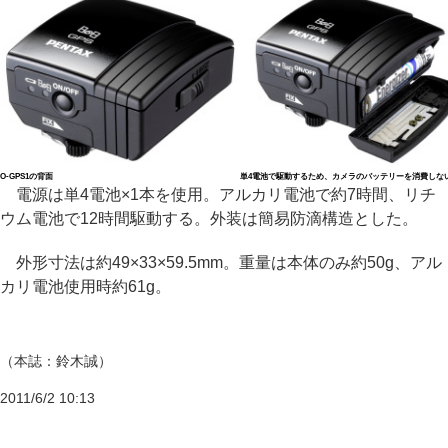
O-GPS1の背面
単4電池で駆動するため、カメラのバッテリーを消費しな
電源は単4電池×1本を使用。アルカリ電池で約7時間、リチ
ウム電池で12時間駆動する。外装は簡易防滴構造とした。
外形寸法は約49×33×59.5mm。重量は本体のみ約50g、アル
カリ電池使用時約61g。
（本誌：鈴木誠）
2011/6/2 10:13