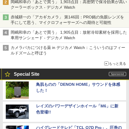
岡嶋和幸の「あとで買う」 1,903点目：高密閉で保冷効果が高い
クーラーボックス - デジカメ Watch
赤城耕一の「アカギカメラ」 第146回：PRO銘の魚眼レンズを
手にして思う、マイクロフォーサーズへの期待と可能性
岡嶋和幸の「あとで買う」 1,905点目：放射冷却素材を採用した
車用サンシェード - デジカメ Watch
カメラバカにつける薬 in デジカメ Watch：こういうのはフィー
ルドズームと呼ぼう
もっと見る
Special Site
鳥肌ものの「DENON HOME」サウンドを体感
した！
レイズのパワーデザインホイール「M6」に新
色登場!!
ハイグレードテレビ「TCL Q7D Pro」。圧巻の