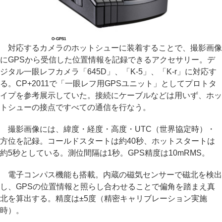
O-GPS1
対応するカメラのホットシューに装着することで、撮影画像
にGPSから受信した位置情報を記録できるアクセサリー。デ
ジタル一眼レフカメラ「645D」、「K-5」、「K-r」に対応す
る。CP+2011で「一眼レフ用GPSユニット」としてプロトタ
イプを参考展示していた。接続にケーブルなどは用いず、ホッ
トシューの接点ですべての通信を行なう。
撮影画像には、緯度・経度・高度・UTC（世界協定時）・
方位を記録。コールドスタートは約40秒、ホットスタートは
約5秒としている。測位間隔は1秒。GPS精度は10mRMS。
電子コンパス機能も搭載。内蔵の磁気センサーで磁北を検出
し、GPSの位置情報と照らし合わせることで偏角を踏まえ真
北を算出する。精度は±5度（精密キャリブレーション実施
時）。