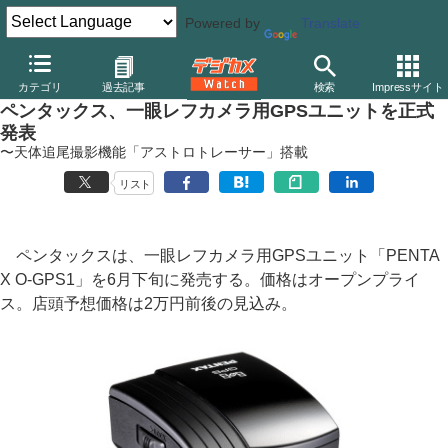
Powered by
Translate
デジカメ Watch
カメラ
一眼レフカメラ
ペンタックス
カテゴリ
過去記事
検索
Impressサイト
ペンタックス、一眼レフカメラ用GPSユニットを正式
発表
〜天体追尾撮影機能「アストロトレーサー」搭載
リスト
ペンタックスは、一眼レフカメラ用GPSユニット「PENTA
X O-GPS1」を6月下旬に発売する。価格はオープンプライ
ス。店頭予想価格は2万円前後の見込み。