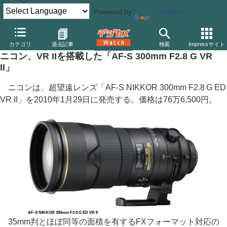
Powered by
Translate
デジカメ Watch
レンズ
交換レンズ
ニコン
カテゴリ
過去記事
検索
Impressサイト
ニコン、VR IIを搭載した「AF-S 300mm F2.8 G VR
II」
ニコンは、超望遠レンズ「AF-S NIKKOR 300mm F2.8 G ED
VR II」を2010年1月29日に発売する。価格は76万6,500円。
AF-S NIKKOR 300mm F2.8 G ED VR II
35mm判とほぼ同等の面積を有するFXフォーマット対応の