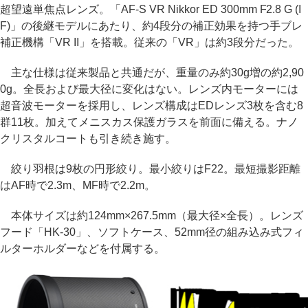
超望遠単焦点レンズ。「AF-S VR Nikkor ED 300mm F2.8 G (I
F)」の後継モデルにあたり、約4段分の補正効果を持つ手ブレ
補正機構「VR II」を搭載。従来の「VR」は約3段分だった。
主な仕様は従来製品と共通だが、重量のみ約30g増の約2,90
0g。全長および最大径に変化はない。レンズ内モーターには
超音波モーターを採用し、レンズ構成はEDレンズ3枚を含む8
群11枚。加えてメニスカス保護ガラスを前面に備える。ナノ
クリスタルコートも引き続き施す。
絞り羽根は9枚の円形絞り。最小絞りはF22。最短撮影距離
はAF時で2.3m、MF時で2.2m。
本体サイズは約124mm×267.5mm（最大径×全長）。レンズ
フード「HK-30」、ソフトケース、52mm径の組み込み式フィ
ルターホルダーなどを付属する。