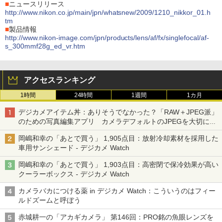
■
ニュースリリース
http://www.nikon.co.jp/main/jpn/whatsnew/2009/1210_nikkor_01.h
tm
■
製品情報
http://www.nikon-image.com/jpn/products/lens/af/fx/singlefocal/af-
s_300mmf28g_ed_vr.htm
アクセスランキング
1時間
24時間
1週間
1カ月
デジカメアイテム丼：ありそうでなかった？「RAW＋JPEG派」
のための写真編集アプリ カメラデフォルトのJPEGを大切にす
る「Filmator」
岡嶋和幸の「あとで買う」 1,905点目：放射冷却素材を採用した
車用サンシェード - デジカメ Watch
岡嶋和幸の「あとで買う」 1,903点目：高密閉で保冷効果が高い
クーラーボックス - デジカメ Watch
カメラバカにつける薬 in デジカメ Watch：こういうのはフィー
ルドズームと呼ぼう
赤城耕一の「アカギカメラ」 第146回：PRO銘の魚眼レンズを