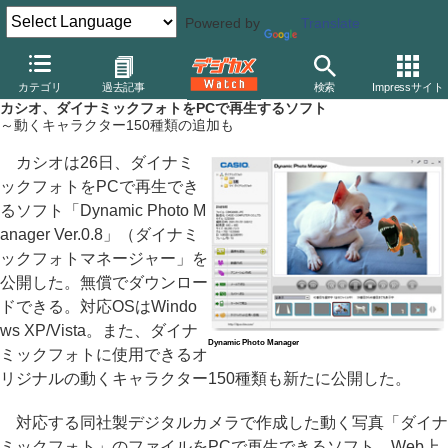
Powered by
Translate
デジカメ Watch
カメラ
レンズ一体型（コンパクト）カメラ
カ
カテゴリ
過去記事
検索
Impressサイト
カシオ、ダイナミックフォトをPCで再生するソフト
～動くキャラクター150種類の追加も
カシオは26日、ダイナミ
ックフォトをPCで再生でき
るソフト「Dynamic Photo M
anager Ver.0.8」（ダイナミ
ックフォトマネージャー」を
公開した。無償でダウンロー
ドできる。対応OSはWindo
ws XP/Vista。また、ダイナ
Dynamic Photo Manager
ミックフォトに使用できるオ
リジナルの動くキャラクター150種類も新たに公開した。
対応する同社製デジタルカメラで作成した動く写真「ダイナ
ミックフォト」のファイルをPCで再生できるソフト。Web上