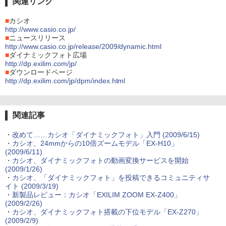
関連リンク
■
カシオ
http://www.casio.co.jp/
■
ニュースリリース
http://www.casio.co.jp/release/2009/dynamic.html
■
ダイナミックフォト広場
http://dp.exilim.com/jp/
■
ダウンロードページ
http://dp.exilim.com/jp/dpm/index.html
関連記事
・
改めて……カシオ「ダイナミックフォト」入門 (2009/6/15)
・
カシオ、24mmからの10倍ズームモデル「EX-H10」
(2009/6/11)
・
カシオ、ダイナミックフォトの動画変換サービスを開始
(2009/1/26)
・
カシオ、「ダイナミックフォト」を投稿できるコミュニティサ
イト (2009/3/19)
・
新製品レビュー：カシオ「EXILIM ZOOM EX-Z400」
(2009/2/26)
・
カシオ、ダイナミックフォト搭載の下位モデル「EX-Z270」
(2009/2/9)