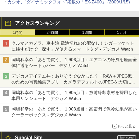
・
カシオ、“ダイナミックフォト”搭載の「EX-Z400」 (2009/1/15)
アクセスランキング
1時間
24時間
1週間
1カ月
クルマとカメラ、車中泊 電池切れの心配なし！シガーソケット
に挿すだけで「探す」が使えるスマートタグ - デジカメ Watch
岡嶋和幸の「あとで買う」 1,906点目：エアコンの冷風を座面全
体に送るシートカバー - デジカメ Watch
デジカメアイテム丼：ありそうでなかった？「RAW＋JPEG派」
のための写真編集アプリ カメラデフォルトのJPEGを大切にす
る「Filmator」
岡嶋和幸の「あとで買う」 1,905点目：放射冷却素材を採用した
車用サンシェード - デジカメ Watch
岡嶋和幸の「あとで買う」 1,903点目：高密閉で保冷効果が高い
クーラーボックス - デジカメ Watch
もっと見る
Special Site