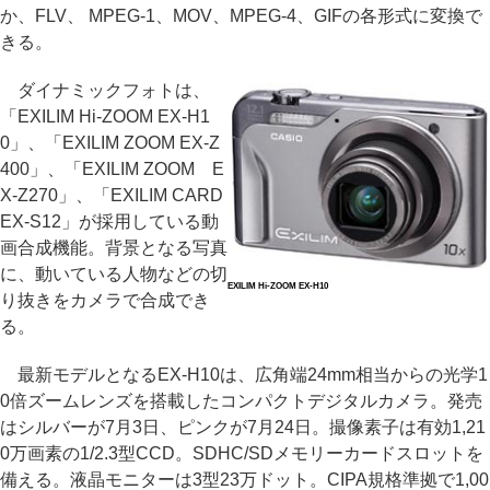
か、FLV、 MPEG-1、MOV、MPEG-4、GIFの各形式に変換で
きる。
ダイナミックフォトは、
「EXILIM Hi-ZOOM EX-H1
0」、「EXILIM ZOOM EX-Z
400」、「EXILIM ZOOM E
X-Z270」、「EXILIM CARD
EX-S12」が採用している動
画合成機能。背景となる写真
に、動いている人物などの切
EXILIM Hi-ZOOM EX-H10
り抜きをカメラで合成でき
る。
最新モデルとなるEX-H10は、広角端24mm相当からの光学1
0倍ズームレンズを搭載したコンパクトデジタルカメラ。発売
はシルバーが7月3日、ピンクが7月24日。撮像素子は有効1,21
0万画素の1/2.3型CCD。SDHC/SDメモリーカードスロットを
備える。液晶モニターは3型23万ドット。CIPA規格準拠で1,00