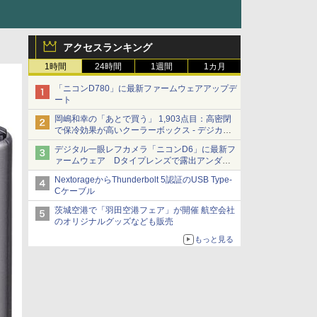
アクセスランキング
1時間
24時間
1週間
1カ月
「ニコンD780」に最新ファームウェアアップデ
ート
岡嶋和幸の「あとで買う」 1,903点目：高密閉
で保冷効果が高いクーラーボックス - デジカメ
Watch
デジタル一眼レフカメラ「ニコンD6」に最新フ
ァームウェア Dタイプレンズで露出アンダー
になる現象の修正など
NextorageからThunderbolt 5認証のUSB Type-
Cケーブル
茨城空港で「羽田空港フェア」が開催 航空会社
のオリジナルグッズなども販売
もっと見る