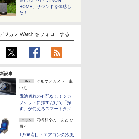
鳥肌ものの「DENON
HOME」サウンドを体感し
た！
デジカメ Watch をフォローする
新記事
クルマとカメラ、車
コラム
中泊
電池切れの心配なし！シガー
ソケットに挿すだけで「探
す」が使えるスマートタグ
岡嶋和幸の「あとで
コラム
買う」
1,906点目：エアコンの冷風