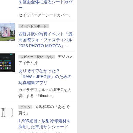
を座面全体に送るシートカバ
ー
セイワ「エアーシートカバー」
イベントレポート
西軽井沢の写真イベント「浅
間国際フォトフェスティバル
2026 PHOTO MIYOTA」が
開幕
デジカメ
レビュー・使いこなし
アイテム丼
ありそうでなかった？
「RAW＋JPEG派」のための
写真編集アプリ
カメラデフォルトのJPEGを大
切にする「Filmator」
岡嶋和幸の「あとで
コラム
買う」
1,905点目：放射冷却素材を
採用した車用サンシェード