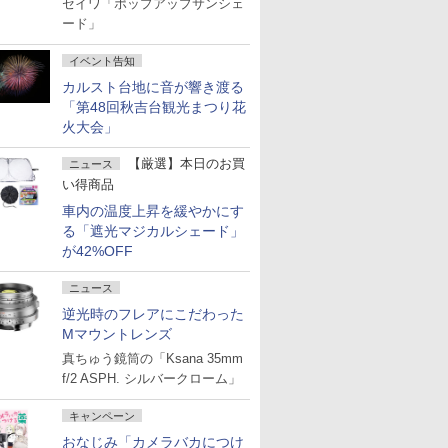
セイワ「ポップアップサンシェ
ード」
イベント告知
カルスト台地に音が響き渡る
「第48回秋吉台観光まつり花
火大会」
【厳選】本日のお買
ニュース
い得商品
車内の温度上昇を緩やかにす
る「遮光マジカルシェード」
が42%OFF
ニュース
逆光時のフレアにこだわった
Mマウントレンズ
真ちゅう鏡筒の「Ksana 35mm
f/2 ASPH. シルバークローム」
キャンペーン
おなじみ「カメラバカにつけ