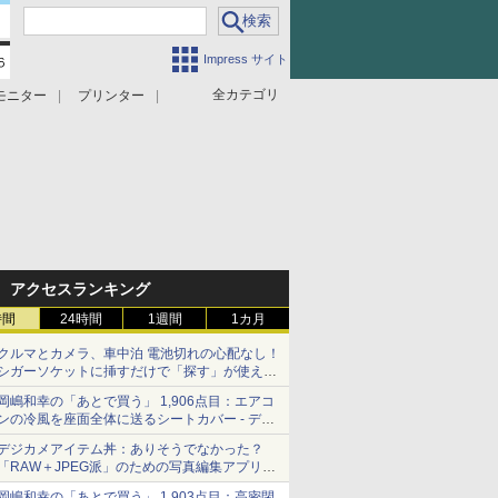
Impress サイト
全カテゴリ
モニター
プリンター
アクセスランキング
時間
24時間
1週間
1カ月
クルマとカメラ、車中泊 電池切れの心配なし！
シガーソケットに挿すだけで「探す」が使える
スマートタグ - デジカメ Watch
岡嶋和幸の「あとで買う」 1,906点目：エアコ
ンの冷風を座面全体に送るシートカバー - デジ
カメ Watch
デジカメアイテム丼：ありそうでなかった？
「RAW＋JPEG派」のための写真編集アプリ
カメラデフォルトのJPEGを大切にする
岡嶋和幸の「あとで買う」 1,903点目：高密閉