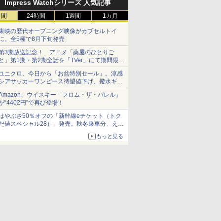
Impress Watchシリーズ 人気記事
時間
24時間
1週間
1カ月
東映の歴代オープニング映像がカプセルトイ
に。全5種で8月下旬発売
第3期放送記念！ アニメ「薬屋のひとりご
と」第1期・第2期全話を「TVer」にて期間限定
で順次無料配信開始
ユニクロ、今日から「お盆特別セール」。涼感
シアサッカーワンピース待望値下げ、撥水ギア
ショーツは1990円に
Amazon、ウイスキー「フロム・ザ・バレル」
が“4402円”で再び登場！
はやぶさ50％オフの「新幹線eチケット（トク
だ値スペシャル28）」発売。秋冬乗車分、えき
ねっと限定
もっと見る