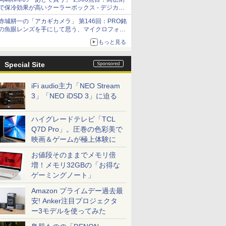
「Filmator」
で保冷効果が高いクーラーボックス - デジカメ
Watch
赤城耕一の「アカギカメラ」 第146回：PRO銘
の魚眼レンズを手にして思う、マイクロフォー
サーズへの期待と可能性
もっと見る
Special Site
iFi audio主力「NEO Stream
3」「NEO iDSD 3」に迫る
ハイグレードテレビ「TCL
Q7D Pro」。圧巻の色彩美で
映画＆ゲームが極上体験に
お値段そのままでメモリ倍
増！メモリ32GBの「お得な
ゲーミングノート」
Amazon プライムデー過去最
安! Anker注目プロジェクタ
ー3モデルを使ってみた