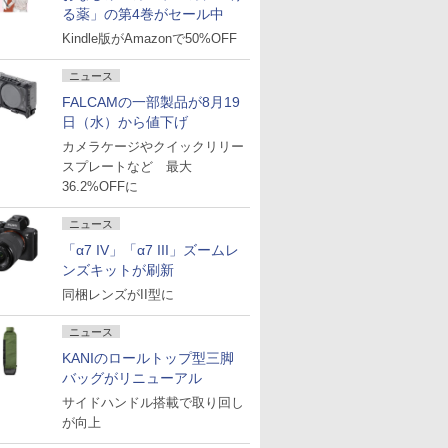
る薬」の第4巻がセール中
Kindle版がAmazonで50%OFF
ニュース
FALCAMの一部製品が8月19
日（水）から値下げ
カメラケージやクイックリリー
スプレートなど 最大
36.2%OFFに
ニュース
「α7 IV」「α7 III」ズームレ
ンズキットが刷新
同梱レンズがII型に
ニュース
KANIのロールトップ型三脚
バッグがリニューアル
サイドハンドル搭載で取り回し
が向上