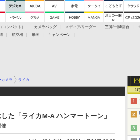
（コンパクト）
カメラバッグ
メディア/リーダー
三脚/一脚/雲台
道
航空機
動画
キャンペーン
ーカメラ
ライカ
1
念した「ライカM-A ハンマートーン」
開催