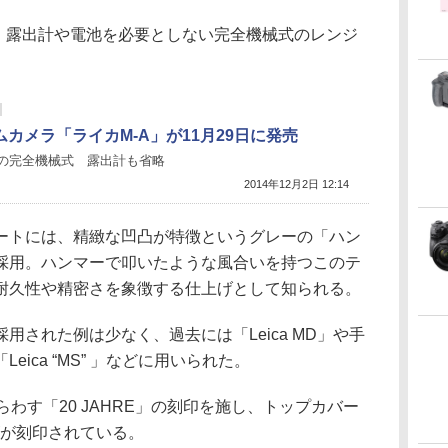
は、露出計や電池を必要としない完全機械式のレンジ
ムカメラ「ライカM-A」が11月29日に発売
の完全機械式 露出計も省略
2014年12月2日 12:14
ートには、精緻な凹凸が特徴というグレーの「ハン
採用。ハンマーで叩いたような風合いを持つこのテ
耐久性や精密さを象徴する仕上げとして知られる。
用された例は少なく、過去には「Leica MD」や手
ica “MS” 」などに用いられた。
わす「20 JAHRE」の刻印を施し、トップカバー
ゴが刻印されている。