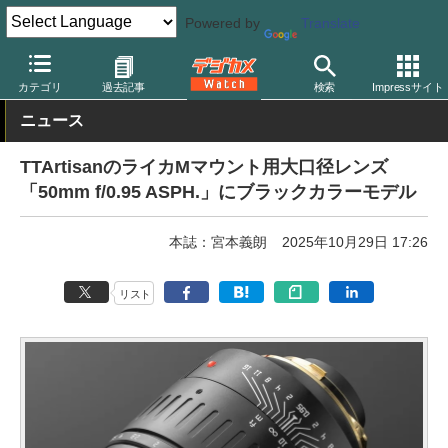
Powered by
Translate
デジカメ Watch
レンズ
交換レンズ
TTArtisan
カテゴリ
過去記事
検索
Impressサイト
ニュース
TTArtisanのライカMマウント用大口径レンズ
「50mm f/0.95 ASPH.」にブラックカラーモデル
本誌：宮本義朗
2025年10月29日 17:26
リスト