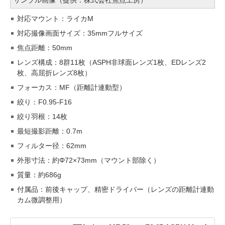
サンプル画像（提供：株式会社焦点工房）
対応マウント：ライカM
対応撮像画面サイズ：35mmフルサイズ
焦点距離：50mm
レンズ構成：8群11枚（ASPH非球面レンズ1枚、EDレンズ2
枚、高屈折レンズ8枚）
フォーカス：MF（距離計連動型）
絞り：F0.95-F16
絞り羽根：14枚
最短撮影距離：0.7m
フィルター径：62mm
外形寸法：約Φ72×73mm（マウント部除く）
質量：約686g
付属品：前後キャップ、精密ドライバー（レンズの距離計連動
カム微調整用）