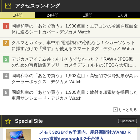
アクセスランキング
1時間
24時間
1週間
1カ月
岡嶋和幸の「あとで買う」 1,906点目：エアコンの冷風を座面全
体に送るシートカバー - デジカメ Watch
クルマとカメラ、車中泊 電池切れの心配なし！シガーソケット
に挿すだけで「探す」が使えるスマートタグ - デジカメ Watch
デジカメアイテム丼：ありそうでなかった？「RAW＋JPEG派」
のための写真編集アプリ カメラデフォルトのJPEGを大切にす
る「Filmator」
岡嶋和幸の「あとで買う」 1,903点目：高密閉で保冷効果が高い
クーラーボックス - デジカメ Watch
岡嶋和幸の「あとで買う」 1,905点目：放射冷却素材を採用した
車用サンシェード - デジカメ Watch
もっと見る
Special Site
メモリ32GBでも予算内。産経新聞社がAMD R
yzen搭載dynabookを2千台導入