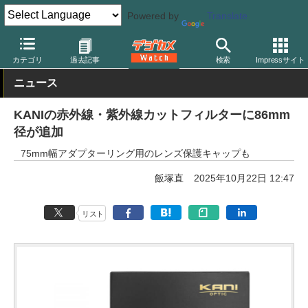
Powered by
Translate
デジカメ Watch
レンズ
レンズフィルター
カニ
カテゴリ
過去記事
検索
Impressサイト
ニュース
KANIの赤外線・紫外線カットフィルターに86mm
径が追加
75mm幅アダプターリング用のレンズ保護キャップも
飯塚直
2025年10月22日 12:47
リスト