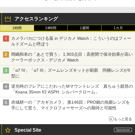
アクセスランキング
1時間
24時間
1週間
1カ月
カメラバカにつける薬 in デジカメ Watch：こういうのはフィー
ルドズームと呼ぼう
岡嶋和幸の「あとで買う」 1,903点目：高密閉で保冷効果が高い
クーラーボックス - デジカメ Watch
「α7 IV」「α7 III」ズームレンズキットが刷新 同梱レンズがII
型に
逆光時のフレアにこだわったMマウントレンズ 真ちゅう鏡筒の
「Ksana 35mm f/2 ASPH. シルバークローム」
赤城耕一の「アカギカメラ」 第146回：PRO銘の魚眼レンズを
手にして思う、マイクロフォーサーズへの期待と可能性
もっと見る
Special Site