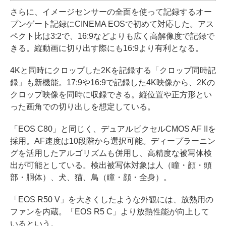
さらに、イメージセンサーの全面を使って記録するオー
プンゲート記録にCINEMA EOSで初めて対応した。アス
ペクト比は3:2で、16:9などよりも広く高解像度で記録で
きる。縦動画に切り出す際にも16:9より有利となる。
4Kと同時にクロップした2Kを記録する「クロップ同時記
録」も新機能。17:9や16:9で記録した4K映像から、2Kの
クロップ映像を同時に収録できる。縦位置や正方形とい
った画角での切り出しを想定している。
「EOS C80」と同じく、デュアルピクセルCMOS AF IIを
採用。AF速度は10段階から選択可能。ディープラーニン
グを活用したアルゴリズムも併用し、高精度な被写体検
出が可能としている。検出被写体対象は人（瞳・顔・頭
部・胴体）、犬、猫、鳥（瞳・顔・全身）。
「EOS R50 V」を大きくしたような外観には、放熱用の
ファンを内蔵。「EOS R5 C」より放熱性能が向上して
いるという。