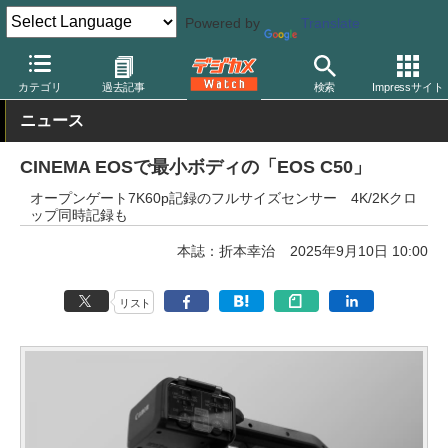
Powered by
Translate
デジカメ Watch
カメラ
ミラーレスカメラ
キヤノン
カテゴリ
過去記事
検索
Impressサイト
ニュース
CINEMA EOSで最小ボディの「EOS C50」
オープンゲート7K60p記録のフルサイズセンサー 4K/2Kクロ
ップ同時記録も
本誌：折本幸治
2025年9月10日 10:00
リスト