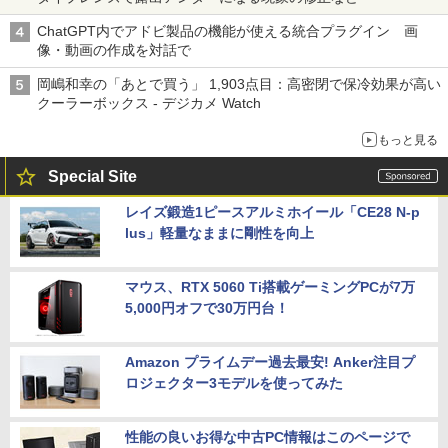
ChatGPT内でアドビ製品の機能が使える統合プラグイン 画
像・動画の作成を対話で
岡嶋和幸の「あとで買う」 1,903点目：高密閉で保冷効果が高い
クーラーボックス - デジカメ Watch
もっと見る
Special Site
レイズ鍛造1ピースアルミホイール「CE28 N-p
lus」軽量なままに剛性を向上
マウス、RTX 5060 Ti搭載ゲーミングPCが7万
5,000円オフで30万円台！
Amazon プライムデー過去最安! Anker注目プ
ロジェクター3モデルを使ってみた
性能の良いお得な中古PC情報はこのページで