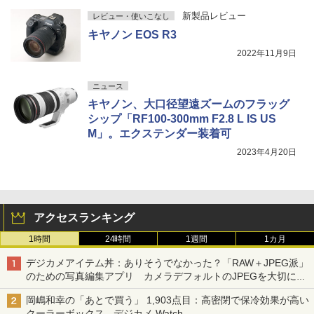
新製品レビュー
レビュー・使いこなし
キヤノン EOS R3
2022年11月9日
ニュース
キヤノン、大口径望遠ズームのフラッグ
シップ「RF100-300mm F2.8 L IS US
M」。エクステンダー装着可
2023年4月20日
アクセスランキング
1時間
24時間
1週間
1カ月
デジカメアイテム丼：ありそうでなかった？「RAW＋JPEG派」
のための写真編集アプリ カメラデフォルトのJPEGを大切にす
る「Filmator」
岡嶋和幸の「あとで買う」 1,903点目：高密閉で保冷効果が高い
クーラーボックス - デジカメ Watch