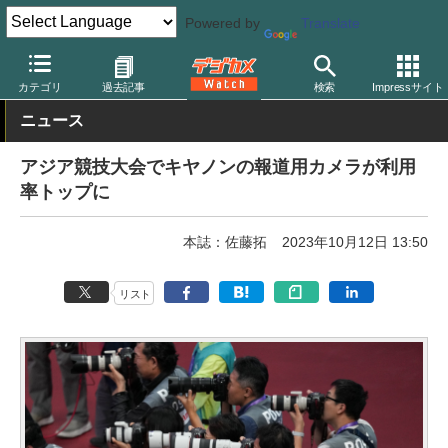
Powered by
Translate
デジカメ Watch
業界動向
企業
カテゴリ
過去記事
検索
Impressサイト
ニュース
アジア競技大会でキヤノンの報道用カメラが利用
率トップに
本誌：佐藤拓
2023年10月12日 13:50
リスト