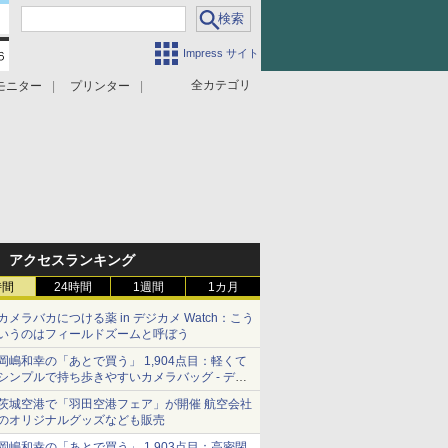
Impress サイト
全カテゴリ
モニター
プリンター
アクセスランキング
時間
24時間
1週間
1カ月
カメラバカにつける薬 in デジカメ Watch：こう
いうのはフィールドズームと呼ぼう
岡嶋和幸の「あとで買う」 1,904点目：軽くて
シンプルで持ち歩きやすいカメラバッグ - デジ
カメ Watch
茨城空港で「羽田空港フェア」が開催 航空会社
のオリジナルグッズなども販売
岡嶋和幸の「あとで買う」 1,903点目：高密閉