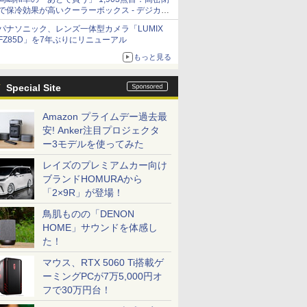
で保冷効果が高いクーラーボックス - デジカメ
Watch
パナソニック、レンズ一体型カメラ「LUMIX
FZ85D」を7年ぶりにリニューアル
もっと見る
Special Site
Amazon プライムデー過去最
安! Anker注目プロジェクタ
ー3モデルを使ってみた
レイズのプレミアムカー向け
ブランドHOMURAから
「2×9R」が登場！
鳥肌ものの「DENON
HOME」サウンドを体感し
た！
マウス、RTX 5060 Ti搭載ゲ
ーミングPCが7万5,000円オ
フで30万円台！