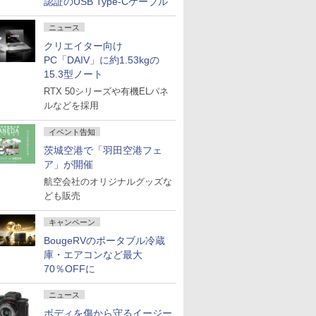
認証のUSB Type-Cケーブル
ニュース
クリエイター向け
PC「DAIV」に約1.53kgの
15.3型ノート
RTX 50シリーズや有機ELパネ
ルなどを採用
イベント告知
茨城空港で「羽田空港フェ
ア」が開催
航空会社のオリジナルグッズな
ども販売
キャンペーン
BougeRVのポータブル冷蔵
庫・エアコンなど最大
70％OFFに
ニュース
ボディを傷から守るイージー