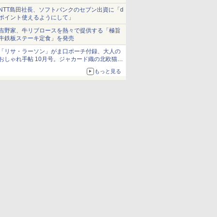
NTT島田社長、ソフトバンクのセブン出資に「d
ポイント使えるようにして」
吉野家、牛リブロースを熱々で提供する「極旨
牛鉄板ステーキ定食」を発売
「リサ・ラーソン」がま口ポーチ付録、大人の
おしゃれ手帖 10月号。ジャカード織の北欧猫デ
ザイン
もっと見る