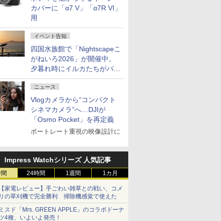
カバーに「α7 V」「α7R VI」
用
イベント告知
四国水族館で「Nightscapeこ
がねいろ2026」が開催中。
夕暮れ時にイルカたちがパフ
ォーマンスを繰り広げる
ニュース
Vlogカメラから“コンパクト
シネマカメラ”へ…DJIが
「Osmo Pocket」を再定義
ポートレート重視の映像設計に
Impress Watchシリーズ 人気記事
時間
24時間
1週間
1カ月
【家電レビュー】手ごわい雑草との戦い、コメ
リの草刈機で完全勝利 掃除機感覚で使えた
ミスド「Mrs. GREEN APPLE」のコラボドーナ
ツ4種、いよいよ発売！