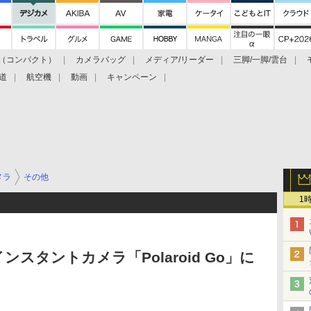
（コンパクト）
カメラバッグ
メディア/リーダー
三脚/一脚/雲台
道
航空機
動画
キャンペーン
メラ
その他
1
スタントカメラ「Polaroid Go」に