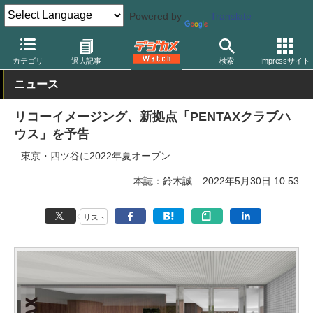
Powered by
Translate
デジカメ Watch
業界動向
企業
カテゴリ
過去記事
検索
Impressサイト
ニュース
リコーイメージング、新拠点「PENTAXクラブハ
ウス」を予告
東京・四ツ谷に2022年夏オープン
本誌：鈴木誠
2022年5月30日 10:53
リスト