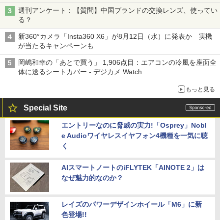
週刊アンケート：【質問】中国ブランドの交換レンズ、使ってい
る？
新360°カメラ「Insta360 X6」が8月12日（水）に発表か 実機
が当たるキャンペーンも
岡嶋和幸の「あとで買う」 1,906点目：エアコンの冷風を座面全
体に送るシートカバー - デジカメ Watch
もっと見る
Special Site
エントリーなのに脅威の実力!「Osprey」Nobl
e Audioワイヤレスイヤフォン4機種を一気に聴
く
AIスマートノートのiFLYTEK「AINOTE 2」は
なぜ魅力的なのか？
レイズのパワーデザインホイール「M6」に新
色登場!!