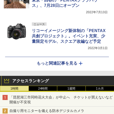
東京・四谷の「PENTAXクラブハウ
ス」、7月28日にオープン
2022年7月13日
ニュース
リコーイメージング新体制の「PENTAX
共創プロジェクト」。イベント充実、少
量限定モデル、スクエア改編など予定
2022年3月1日
もっと関連記事を見る
アクセスランキング
1時間
24時間
1週間
1カ月
「琵琶湖三市同時花火大会」が中止へ チケットが買えないなど
開催が不安視
自撮り用モニターを備える防水デジタルカメラ