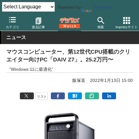
Powered by
Translate
デジカメ Watch
PC/モバイル関連
PC
カテゴリ
過去記事
検索
Impressサイト
ニュース
マウスコンピューター、第12世代CPU搭載のクリ
エイター向けPC「DAIV Z7」。25.2万円〜
“Windows 11に最適化”
飯塚直
2022年1月13日 15:00
リスト