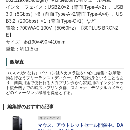
802.11ax/ac/a/b/g/n）＋Bluetooth 5モジュール内蔵
インターフェイス：USB2.0×2（背面 Type-A×2）、USB
3.0（5Gbps）×6（前面 Type-A×2/背面 Type-A×4）、US
B3.2（20Gbps）×1（背面 Type-C×1）など
電源：700W/AC 100V（50/60Hz）【80PLUS BRONZ
E】
サイズ：約190×490×410mm
重量：約11.5kg
飯塚直
（いいづか なお）パソコン誌＆カメラ誌を中心に編集・執筆活
動を行なうフリーランスエディター。DTP誌出身ということもあ
り、商業用途で使われる大判プリンタから家庭用のインクジェッ
ト複合機までの幅広いプリンタ群、スキャナ、デジタルカメラな
どのイメージング機器を得意とする。
編集部のおすすめ記事
キャンペーン
マウス、アウトレットセール開催中。DA