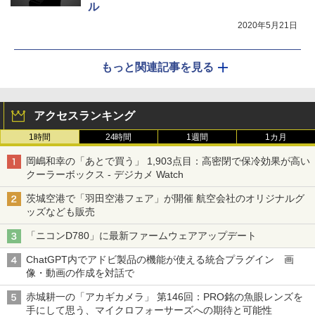
ル
2020年5月21日
もっと関連記事を見る
アクセスランキング
1時間
24時間
1週間
1カ月
岡嶋和幸の「あとで買う」 1,903点目：高密閉で保冷効果が高い
クーラーボックス - デジカメ Watch
茨城空港で「羽田空港フェア」が開催 航空会社のオリジナルグ
ッズなども販売
「ニコンD780」に最新ファームウェアアップデート
ChatGPT内でアドビ製品の機能が使える統合プラグイン 画
像・動画の作成を対話で
赤城耕一の「アカギカメラ」 第146回：PRO銘の魚眼レンズを
手にして思う、マイクロフォーサーズへの期待と可能性