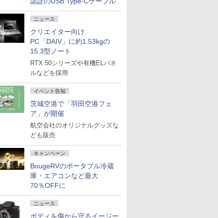
認証のUSB Type-Cケーブル
ニュース
クリエイター向け
PC「DAIV」に約1.53kgの
15.3型ノート
RTX 50シリーズや有機ELパネ
ルなどを採用
イベント告知
茨城空港で「羽田空港フェ
ア」が開催
航空会社のオリジナルグッズな
ども販売
キャンペーン
BougeRVのポータブル冷蔵
庫・エアコンなど最大
70％OFFに
ニュース
ボディを傷から守るイージー