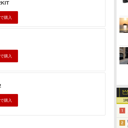
2KIT
2
1