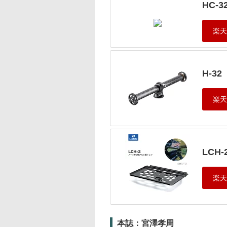
HC-3
H-32
LCH-
本誌：宮澤孝周