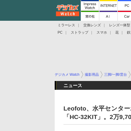
ミラーレス
交換レンズ
レンズ一体型
PC
ストラップ
スマホ
花
鉄
デジカメ Watch
撮影用品
三脚/一脚/雲台
ニュース
Leofoto、水平セン
「HC-32KIT」。2万9,7