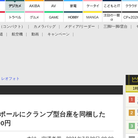
（コンパクト）
カメラバッグ
メディア/リーダー
三脚/一脚/雲台
道
航空機
動画
キャンペーン
レオフォト
1
ターポールにクランプ型台座を同梱した
00円