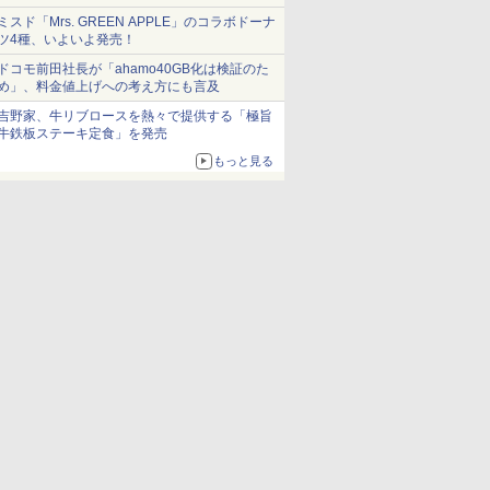
ミスド「Mrs. GREEN APPLE」のコラボドーナ
ツ4種、いよいよ発売！
ドコモ前田社長が「ahamo40GB化は検証のた
め」、料金値上げへの考え方にも言及
吉野家、牛リブロースを熱々で提供する「極旨
牛鉄板ステーキ定食」を発売
もっと見る