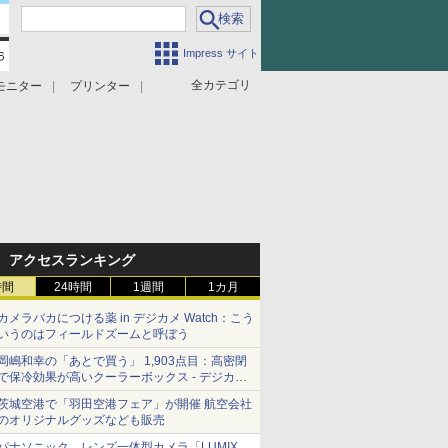
Impress サイト
全カテゴリ
モニター
プリンター
アクセスランキング
時間
24時間
1週間
1カ月
カメラバカにつける薬 in デジカメ Watch：こう
いうのはフィールドズームと呼ぼう
岡嶋和幸の「あとで買う」 1,903点目：高密閉
で保冷効果が高いクーラーボックス - デジカメ
Watch
茨城空港で「羽田空港フェア」が開催 航空会社
のオリジナルグッズなども販売
パナソニック、レンズ一体型カメラ「LUMIX