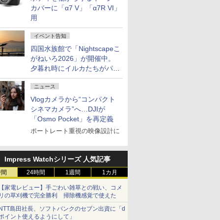
カバーに「α7 V」「α7R VI」
用
イベント告知
四国水族館で「Nightscapeこ
がねいろ2026」が開催中。
夕暮れ時にイルカたちがパフ
ォーマンスを繰り広げる
ニュース
Vlogカメラから“コンパクト
シネマカメラ”へ…DJIが
「Osmo Pocket」を再定義
ポートレート重視の映像設計に
Impress Watchシリーズ 人気記事
時間
24時間
1週間
1カ月
【家電レビュー】手ごわい雑草との戦い、コメ
リの草刈機で完全勝利 掃除機感覚で使えた
NTT島田社長、ソフトバンクのセブン出資に「d
ポイント使えるようにして」