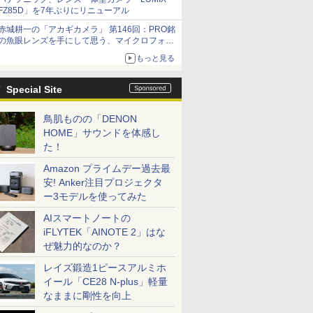
FZ85D」を7年ぶりにリニューアル
赤城耕一の「アカギカメラ」 第146回：PRO銘
の魚眼レンズを手にして思う、マイクロフォー
サーズへの期待と可能性
もっと見る
Special Site
鳥肌ものの「DENON
HOME」サウンドを体感し
た！
Amazon プライムデー過去最
安! Anker注目プロジェクタ
ー3モデルを使ってみた
AIスマートノートの
iFLYTEK「AINOTE 2」はな
ぜ魅力的なのか？
レイズ鍛造1ピースアルミホ
イール「CE28 N-plus」軽量
なままに剛性を向上