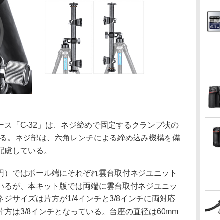
ス「C-32」は、ネジ締めで固定するクランプ状の
いる。ネジ部は、六角レンチによる締め込み機構を備
配慮している。
800円）ではポール端にそれぞれ雲台取付ネジユニット
いるが、本キット版では両端に雲台取付ネジユニッ
ジサイズは片方が1/4インチと3/8インチに両対応
方は3/8インチとなっている。台座の直径は60mm