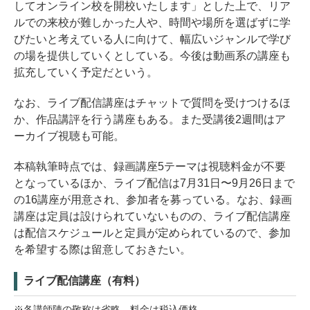
してオンライン校を開校いたします」とした上で、リア
ルでの来校が難しかった人や、時間や場所を選ばずに学
びたいと考えている人に向けて、幅広いジャンルで学び
の場を提供していくとしている。今後は動画系の講座も
拡充していく予定だという。
なお、ライブ配信講座はチャットで質問を受けつけるほ
か、作品講評を行う講座もある。また受講後2週間はア
ーカイブ視聴も可能。
本稿執筆時点では、録画講座5テーマは視聴料金が不要
となっているほか、ライブ配信は7月31日〜9月26日まで
の16講座が用意され、参加者を募っている。なお、録画
講座は定員は設けられていないものの、ライブ配信講座
は配信スケジュールと定員が定められているので、参加
を希望する際は留意しておきたい。
ライブ配信講座（有料）
※各講師陣の敬称は省略。料金は税込価格。