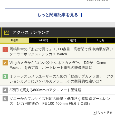
もっと関連記事を見る
アクセスランキング
1時間
24時間
1週間
1カ月
岡嶋和幸の「あとで買う」 1,903点目：高密閉で保冷効果が高い
クーラーボックス - デジカメ Watch
Vlogカメラから“コンパクトシネマカメラ”へ…DJIが「Osmo
Pocket」を再定義 ポートレート重視の映像設計に
ミラーレスカメラユーザーのための「動画サブカメラ論」 アク
ションカメラにジンバルカメラ……その実質的な違いは？
3万円で買える800mmのアクロマート望遠鏡
ソニーからフルサイズ対応の軽量・低価格な超望遠ズームレン
ズ 14万円前後の「FE 100-400mm F5.6-8 OSS」
もっと見る