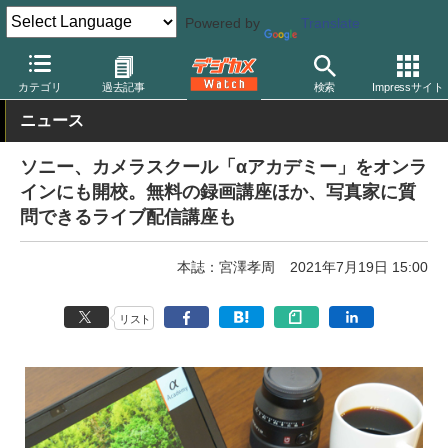
Powered by
Translate
デジカメ Watch
カメラ
ミラーレスカメラ
ソニー
カテゴリ
過去記事
検索
Impressサイト
ニュース
ソニー、カメラスクール「αアカデミー」をオンラ
インにも開校。無料の録画講座ほか、写真家に質
問できるライブ配信講座も
本誌：宮澤孝周
2021年7月19日 15:00
リスト