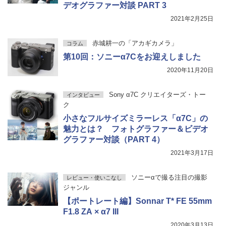
デオグラファー対談 PART 3
2021年2月25日
赤城耕一の「アカギカメラ」
コラム
第10回：ソニーα7Cをお迎えしました
2020年11月20日
Sony α7C クリエイターズ・トー
インタビュー
ク
小さなフルサイズミラーレス「α7C」の
魅力とは？ フォトグラファー＆ビデオ
グラファー対談（PART 4）
2021年3月17日
ソニーαで撮る注目の撮影
レビュー・使いこなし
ジャンル
【ポートレート編】Sonnar T* FE 55mm
F1.8 ZA × α7 III
2020年3月13日