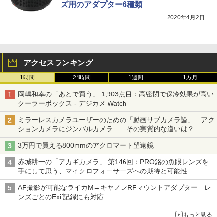
ズ用のアダプター6種類
2020年4月2日
アクセスランキング
1時間
24時間
1週間
1カ月
岡嶋和幸の「あとで買う」 1,903点目：高密閉で保冷効果が高い
クーラーボックス - デジカメ Watch
ミラーレスカメラユーザーのための「動画サブカメラ論」 アク
ションカメラにジンバルカメラ……その実質的な違いは？
3万円で買える800mmのアクロマート望遠鏡
赤城耕一の「アカギカメラ」 第146回：PRO銘の魚眼レンズを
手にして思う、マイクロフォーサーズへの期待と可能性
AF撮影が可能なライカM→キヤノンRFマウントアダプター レ
ンズごとのExif記録にも対応
もっと見る