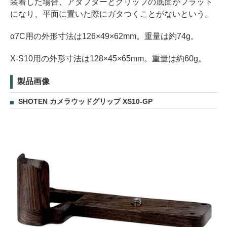
装着した場合、アダプターとグリップの底面がフラット
になり、平面に置いた際にガタつくことがないという。
α7C用の外形寸法は126×49×62mm。重量は約74g。
X-S10用の外形寸法は128×45×65mm。重量は約60g。
製品画像
SHOTEN カメラウッドグリップ XS10-GP