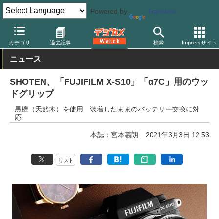
Powered by
Translate
デジカメ Watch
撮影用品
ボディケース
その他
カテゴリ
過去記事
検索
Impressサイト
ニュース
SHOTEN、「FUJIFILM X-S10」「α7C」用のウッ
ドグリップ
黒檀（天然木）を使用 装着したままのバッテリー交換に対
応
本誌：宮本義朗
2021年3月3日 12:53
リスト