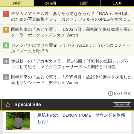
1時間
24時間
1週間
1カ月
デジカメアイテム丼：ありそうでなかった？「RAW＋JPEG派」
のための写真編集アプリ カメラデフォルトのJPEGを大切にす
る「Filmator」
岡嶋和幸の「あとで買う」 1,903点目：高密閉で保冷効果が高い
クーラーボックス - デジカメ Watch
カメラバカにつける薬 in デジカメ Watch：こういうのはフィー
ルドズームと呼ぼう
赤城耕一の「アカギカメラ」 第146回：PRO銘の魚眼レンズを
手にして思う、マイクロフォーサーズへの期待と可能性
岡嶋和幸の「あとで買う」 1,905点目：放射冷却素材を採用した
車用サンシェード - デジカメ Watch
もっと見る
Special Site
鳥肌ものの「DENON HOME」サウンドを体感
した！