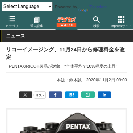
Powered by
Translate
デジカメ Watch
業界動向
企業
カテゴリ
過去記事
検索
Impressサイト
ニュース
リコーイメージング、11月24日から修理料金を改
定
PENTAX/RICOH製品が対象 "全体平均で10%程度の上昇"
本誌：鈴木誠
2020年11月2日 09:00
リスト