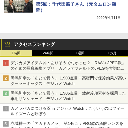
第5回：千代田路子さん（元タムロン顧
問）
2020年4月11日
アクセスランキング
1時間
24時間
1週間
1カ月
デジカメアイテム丼：ありそうでなかった？「RAW＋JPEG派」
のための写真編集アプリ カメラデフォルトのJPEGを大切にす
る「Filmator」
岡嶋和幸の「あとで買う」 1,903点目：高密閉で保冷効果が高い
クーラーボックス - デジカメ Watch
岡嶋和幸の「あとで買う」 1,905点目：放射冷却素材を採用した
車用サンシェード - デジカメ Watch
カメラバカにつける薬 in デジカメ Watch：こういうのはフィー
ルドズームと呼ぼう
赤城耕一の「アカギカメラ」 第146回：PRO銘の魚眼レンズを