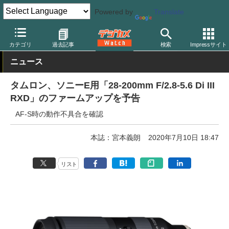
Powered by
Translate
デジカメ Watch
レンズ
交換レンズ
タムロン
カテゴリ
過去記事
検索
Impressサイト
ニュース
タムロン、ソニーE用「28-200mm F/2.8-5.6 Di III
RXD」のファームアップを予告
AF-S時の動作不具合を確認
本誌：宮本義朗
2020年7月10日 18:47
リスト