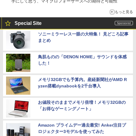
手にして思う、マイクロフォーサーズへの期待と可能性
もっと見る
Special Site
ソニーミラーレス一眼の大特集！ 見どころ記事
まとめ
鳥肌ものの「DENON HOME」サウンドを体感
した！
メモリ32GBでも予算内。産経新聞社がAMD R
yzen搭載dynabookを2千台導入
お値段そのままでメモリ倍増！メモリ32GBの
「お得なゲーミングノート」
Amazon プライムデー過去最安! Anker注目プ
ロジェクター3モデルを使ってみた