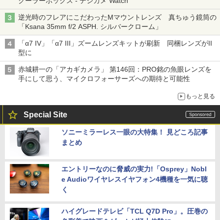
クーラーボックス - デジカメ Watch
逆光時のフレアにこだわったMマウントレンズ 真ちゅう鏡筒の
「Ksana 35mm f/2 ASPH. シルバークローム」
「α7 IV」「α7 III」ズームレンズキットが刷新 同梱レンズがII
型に
赤城耕一の「アカギカメラ」 第146回：PRO銘の魚眼レンズを
手にして思う、マイクロフォーサーズへの期待と可能性
もっと見る
Special Site
ソニーミラーレス一眼の大特集！ 見どころ記事
まとめ
エントリーなのに脅威の実力!「Osprey」Nobl
e Audioワイヤレスイヤフォン4機種を一気に聴
く
ハイグレードテレビ「TCL Q7D Pro」。圧巻の