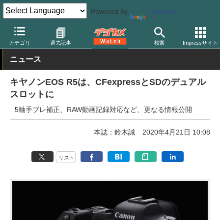
Powered by
Translate
デジカメ Watch
カメラ
ミラーレスカメラ
キヤノン
カテゴリ
過去記事
検索
Impressサイト
ニュース
キヤノンEOS R5は、CFexpressとSDのデュアル
スロットに
5軸手ブレ補正、RAW動画記録対応など、更なる情報公開
本誌：鈴木誠
2020年4月21日 10:08
リスト