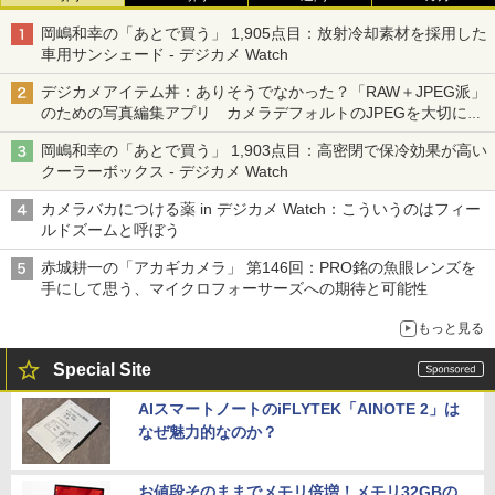
岡嶋和幸の「あとで買う」 1,905点目：放射冷却素材を採用した
車用サンシェード - デジカメ Watch
デジカメアイテム丼：ありそうでなかった？「RAW＋JPEG派」
のための写真編集アプリ カメラデフォルトのJPEGを大切にす
る「Filmator」
岡嶋和幸の「あとで買う」 1,903点目：高密閉で保冷効果が高い
クーラーボックス - デジカメ Watch
カメラバカにつける薬 in デジカメ Watch：こういうのはフィー
ルドズームと呼ぼう
赤城耕一の「アカギカメラ」 第146回：PRO銘の魚眼レンズを
手にして思う、マイクロフォーサーズへの期待と可能性
もっと見る
Special Site
AIスマートノートのiFLYTEK「AINOTE 2」は
なぜ魅力的なのか？
お値段そのままでメモリ倍増！メモリ32GBの