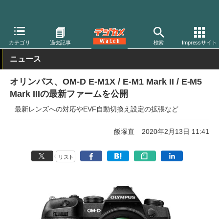
デジカメ Watch
カメラ
ミラーレスカメラ
オリンパス
カテゴリ
過去記事
検索
Impressサイト
ニュース
オリンパス、OM-D E-M1X / E-M1 Mark II / E-M5
Mark IIIの最新ファームを公開
最新レンズへの対応やEVF自動切換え設定の拡張など
飯塚直
2020年2月13日 11:41
リスト