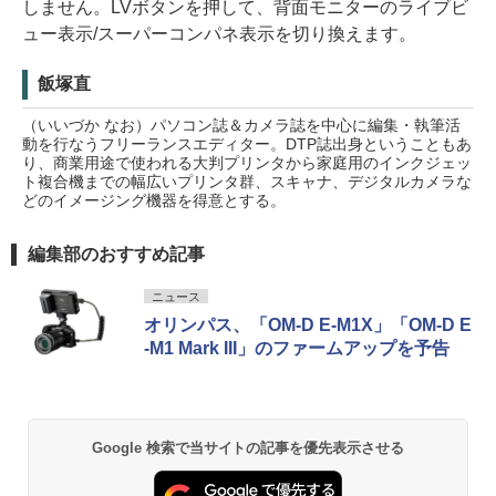
しません。LVボタンを押して、背面モニターのライブビ
ュー表示/スーパーコンパネ表示を切り換えます。
飯塚直
（いいづか なお）パソコン誌＆カメラ誌を中心に編集・執筆活
動を行なうフリーランスエディター。DTP誌出身ということもあ
り、商業用途で使われる大判プリンタから家庭用のインクジェッ
ト複合機までの幅広いプリンタ群、スキャナ、デジタルカメラな
どのイメージング機器を得意とする。
編集部のおすすめ記事
ニュース
オリンパス、「OM-D E-M1X」「OM-D E
-M1 Mark III」のファームアップを予告
Google 検索で当サイトの記事を優先表示させる