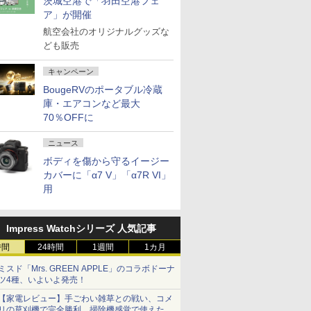
茨城空港で「羽田空港フェ
ア」が開催
航空会社のオリジナルグッズな
ども販売
キャンペーン
BougeRVのポータブル冷蔵
庫・エアコンなど最大
70％OFFに
ニュース
ボディを傷から守るイージー
カバーに「α7 V」「α7R VI」
用
Impress Watchシリーズ 人気記事
時間
24時間
1週間
1カ月
ミスド「Mrs. GREEN APPLE」のコラボドーナ
ツ4種、いよいよ発売！
【家電レビュー】手ごわい雑草との戦い、コメ
リの草刈機で完全勝利 掃除機感覚で使えた