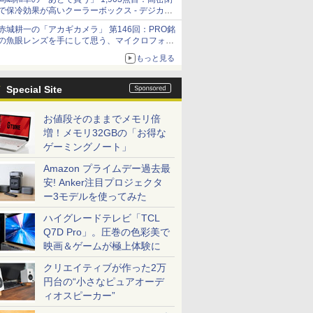
で保冷効果が高いクーラーボックス - デジカメ
Watch
赤城耕一の「アカギカメラ」 第146回：PRO銘
の魚眼レンズを手にして思う、マイクロフォー
サーズへの期待と可能性
もっと見る
Special Site
お値段そのままでメモリ倍
増！メモリ32GBの「お得な
ゲーミングノート」
Amazon プライムデー過去最
安! Anker注目プロジェクタ
ー3モデルを使ってみた
ハイグレードテレビ「TCL
Q7D Pro」。圧巻の色彩美で
映画＆ゲームが極上体験に
クリエイティブが作った2万
円台の“小さなピュアオーデ
ィオスピーカー”