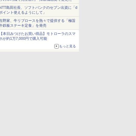
NTT島田社長、ソフトバンクのセブン出資に「d
ポイント使えるようにして」
吉野家、牛リブロースを熱々で提供する「極旨
牛鉄板ステーキ定食」を発売
【本日みつけたお買い得品】モトローラのスマ
ホが約1万7,000円で購入可能
もっと見る