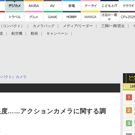
（コンパクト）
カメラバッグ
メディア/リーダー
三脚/一脚/雲台
道
航空機
動画
キャンペーン
ンパクト）カメラ
1
足度……アクションカメラに関する調
位