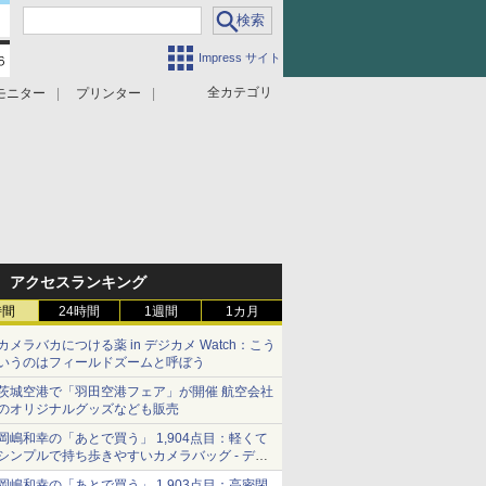
Impress サイト
全カテゴリ
モニター
プリンター
アクセスランキング
時間
24時間
1週間
1カ月
カメラバカにつける薬 in デジカメ Watch：こう
いうのはフィールドズームと呼ぼう
茨城空港で「羽田空港フェア」が開催 航空会社
のオリジナルグッズなども販売
岡嶋和幸の「あとで買う」 1,904点目：軽くて
シンプルで持ち歩きやすいカメラバッグ - デジ
カメ Watch
岡嶋和幸の「あとで買う」 1,903点目：高密閉